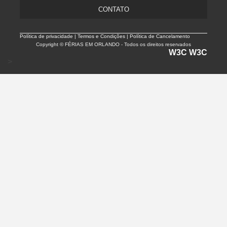
CONTATO
Política de privacidade |
Termos e Condições | Política de Cancelamento
Copyright © FÉRIAS EM ORLANDO - Todos os direitos reservados
W3C
W3C
>