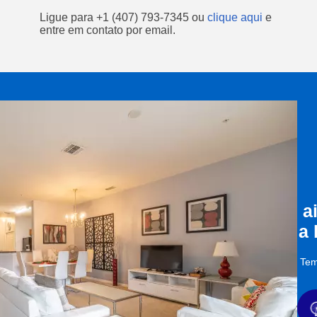
Ligue para
+1 (407) 793-7345
ou
clique aqui
e
entre em contato por email.
a
a
Tem