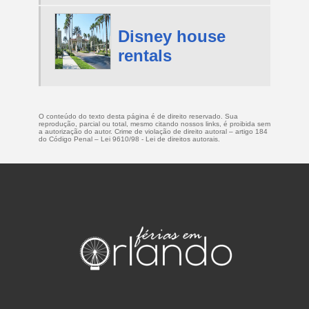
Disney house
rentals
O conteúdo do texto desta página é de direito reservado. Sua
reprodução, parcial ou total, mesmo citando nossos links, é proibida sem
a autorização do autor. Crime de violação de direito autoral – artigo 184
do Código Penal –
Lei 9610/98 - Lei de direitos autorais
.