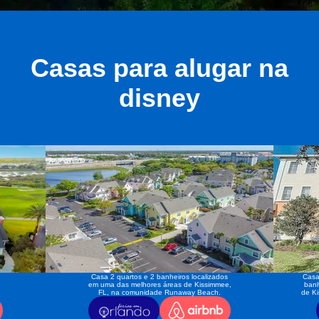
Casas para alugar na
disney
Casa 2 quartos e 2 banheiros localizados
Casa
em uma das melhores áreas de Kissimmee,
banh
FL, na comunidade Runaway Beach.
de K