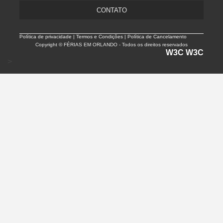
CONTATO
Política de privacidade |
Termos e Condições | Política de Cancelamento
Copyright © FÉRIAS EM ORLANDO - Todos os direitos reservados
W3C
W3C
>