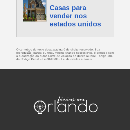
Casas para
vender nos
estados unidos
O conteúdo do texto desta página é de direito reservado. Sua
reprodução, parcial ou total, mesmo citando nossos links, é proibida sem
a autorização do autor. Crime de violação de direito autoral – artigo 184
do Código Penal –
Lei 9610/98 - Lei de direitos autorais
.