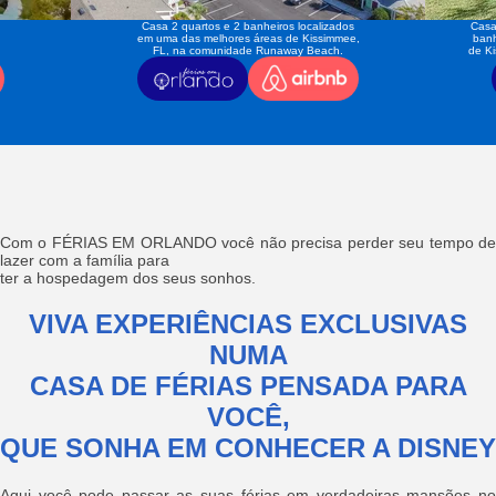
Casa 2 quartos e 2 banheiros localizados
Casa
em uma das melhores áreas de Kissimmee,
banh
FL, na comunidade Runaway Beach.
de K
Com o FÉRIAS EM ORLANDO você não precisa perder seu tempo de
lazer com a família para
ter a hospedagem dos seus sonhos.
VIVA EXPERIÊNCIAS EXCLUSIVAS
NUMA
CASA DE FÉRIAS PENSADA PARA
VOCÊ,
QUE SONHA EM CONHECER A DISNEY
Aqui você pode passar as suas férias em verdadeiras mansões no