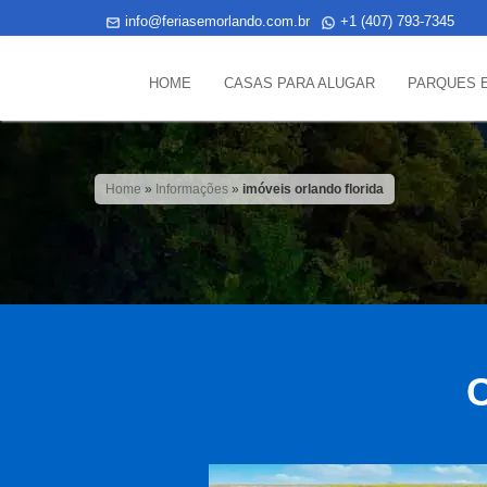
info@feriasemorlando.com.br
+1 (407) 793-7345
HOME
CASAS PARA ALUGAR
PARQUES 
Home
»
Informações
»
imóveis orlando florida
C