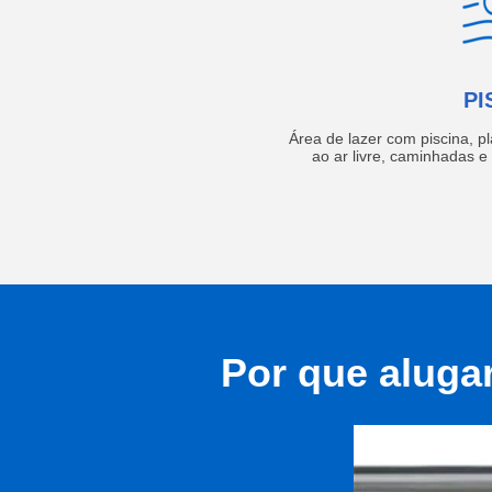
PI
Área de lazer com piscina, p
ao ar livre, caminhadas 
Por que aluga