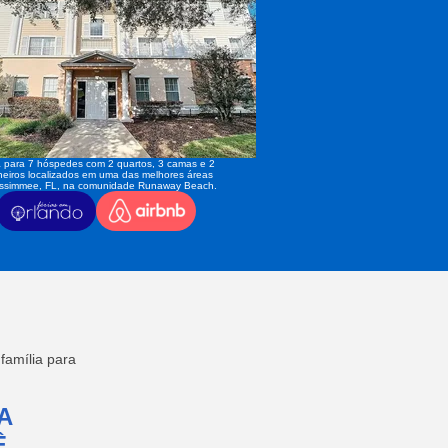
 para 7 hóspedes com 2 quartos, 3 camas e 2
eiros localizados em uma das melhores áreas
issimmee, FL, na comunidade Runaway Beach.
amília para
A
,