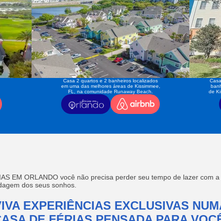
Casa 2 quartos e 2 banheiros localizados
Casa
em uma das melhores áreas de Kissimmee,
banh
FL, na comunidade Runaway Beach.
de K
AS EM ORLANDO você não precisa perder seu tempo de lazer com a f
edagem dos seus sonhos.
VIVA EXPERIÊNCIAS EXCLUSIVAS NUM
CASA DE FÉRIAS PENSADA PARA VOCÊ