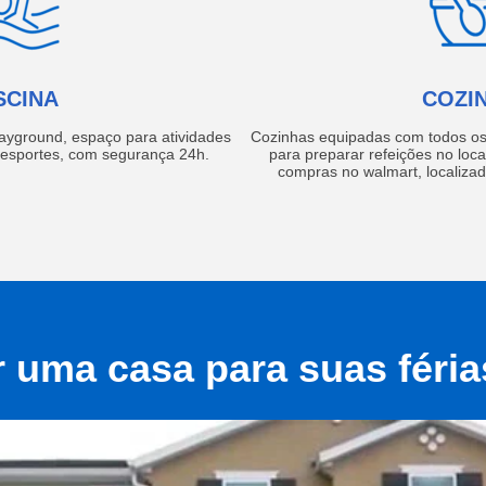
SCINA
COZI
layground, espaço para atividades
Cozinhas equipadas com todos os 
e esportes, com segurança 24h.
para preparar refeições no local
compras no walmart, localiza
r uma casa para suas féri