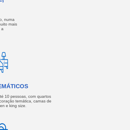
no, numa
muito mais
 a
EMÁTICOS
té 10 pessoas, com quartos
coração temática, camas de
een e king size.