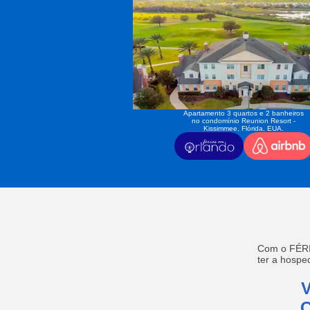
Apartamento 3 quartos e 2 banheiros
no condomínio Reunion Resort -
Kissimmee, Flórida, EUA.
Com o FÉRI
ter a hosp