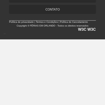
CONTATO
Política de privacidade |
Termos e Condições | Política de Cancelamento
Copyright © FÉRIAS EM ORLANDO - Todos os direitos reservados
W3C
W3C
>