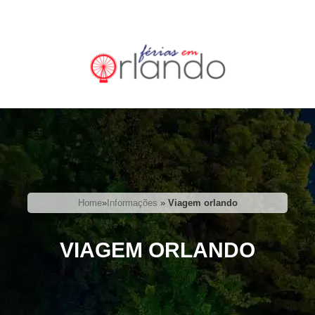
Home
»
Informações
»
Viagem orlando
VIAGEM ORLANDO