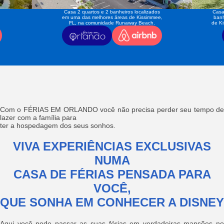
Casa 2 quartos e 2 banheiros localizados
Casa
em uma das melhores áreas de Kissimmee,
banh
FL, na comunidade Runaway Beach.
de K
Com o FÉRIAS EM ORLANDO você não precisa perder seu tempo de
lazer com a família para
ter a hospedagem dos seus sonhos.
VIVA EXPERIÊNCIAS EXCLUSIVAS
NUMA
CASA DE FÉRIAS PENSADA PARA
VOCÊ,
QUE SONHA EM CONHECER A DISNEY
Aqui você pode passar as suas férias em verdadeiras mansões no