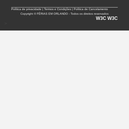
Política de privacidade |
Termos e Condições | Política de Cancelamento
Copyright © FÉRIAS EM ORLANDO - Todos os direitos reservados
W3C
W3C
>