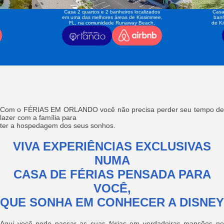
Casa 2 quartos e 2 banheiros localizados
Casa
em uma das melhores áreas de Kissimmee,
banh
FL, na comunidade Runaway Beach.
de K
Com o FÉRIAS EM ORLANDO você não precisa perder seu tempo de
lazer com a família para
ter a hospedagem dos seus sonhos.
VIVA EXPERIÊNCIAS EXCLUSIVAS
NUMA
CASA DE FÉRIAS PENSADA PARA
VOCÊ,
QUE SONHA EM CONHECER A DISNEY
Aqui você pode passar as suas férias em verdadeiras mansões no