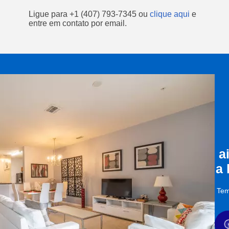
Ligue para
+1 (407) 793-7345
ou
clique aqui
e
entre em contato por email.
a
a
Tem