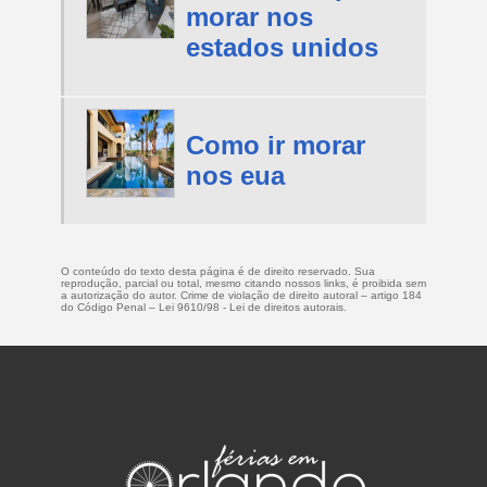
morar nos
estados unidos
Como ir morar
nos eua
O conteúdo do texto desta página é de direito reservado. Sua
reprodução, parcial ou total, mesmo citando nossos links, é proibida sem
a autorização do autor. Crime de violação de direito autoral – artigo 184
do Código Penal –
Lei 9610/98 - Lei de direitos autorais
.