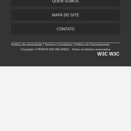
QUEM SOMOS
MAPA DO SITE
CONTATO
Política de privacidade |
Termos e Condições | Política de Cancelamento
Copyright © FÉRIAS EM ORLANDO - Todos os direitos reservados
W3C
W3C
>