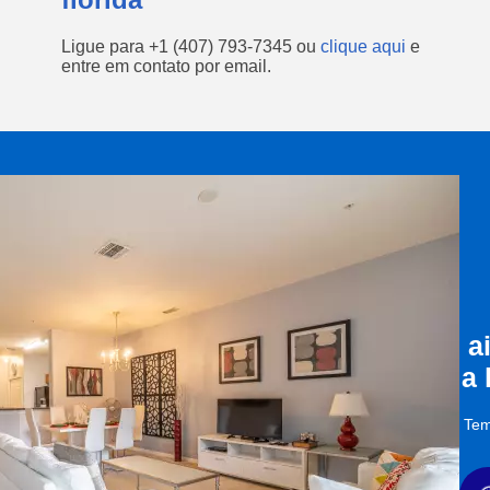
Ligue para
+1 (407) 793-7345
ou
clique aqui
e
entre em contato por email.
a
a
Tem