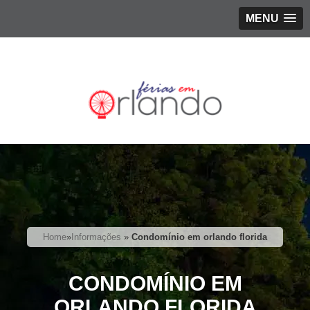
MENU
Home
»
Informações
»
Condomínio em orlando florida
CONDOMÍNIO EM
ORLANDO FLORIDA