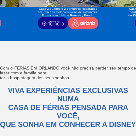
Casa 2 quartos e 2 banheiros localizados
Casa
em uma das melhores áreas de Kissimmee,
banh
FL, na comunidade Runaway Beach.
de K
Com o FÉRIAS EM ORLANDO você não precisa perder seu tempo de
lazer com a família para
ter a hospedagem dos seus sonhos.
VIVA EXPERIÊNCIAS EXCLUSIVAS
NUMA
CASA DE FÉRIAS PENSADA PARA
VOCÊ,
QUE SONHA EM CONHECER A DISNEY