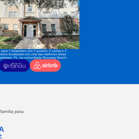
 para 7 hóspedes com 2 quartos, 3 camas e 2
eiros localizados em uma das melhores áreas
issimmee, FL, na comunidade Runaway Beach.
amília para
A
,