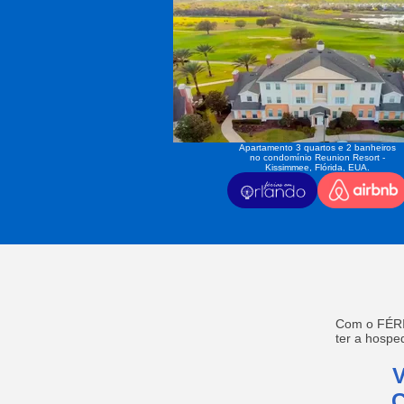
Apartamento 3 quartos e 2 banheiros
no condomínio Reunion Resort -
Kissimmee, Flórida, EUA.
Com o FÉRI
ter a hosp