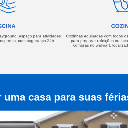
SCINA
COZI
layground, espaço para atividades
Cozinhas equipadas com todos os 
e esportes, com segurança 24h.
para preparar refeições no local
compras no walmart, localiza
r uma casa para suas féri