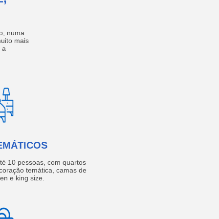
no, numa
muito mais
 a
EMÁTICOS
té 10 pessoas, com quartos
coração temática, camas de
een e king size.