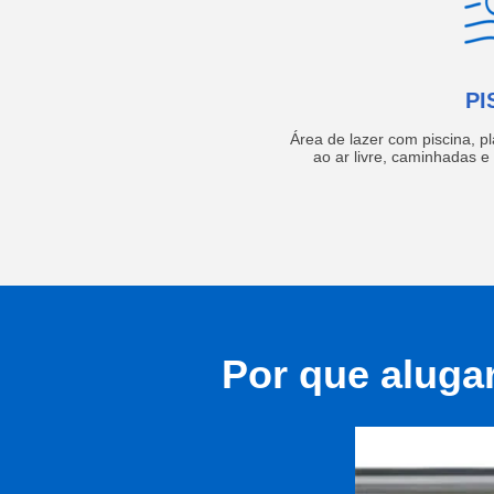
PI
Área de lazer com piscina, p
ao ar livre, caminhadas 
Por que aluga