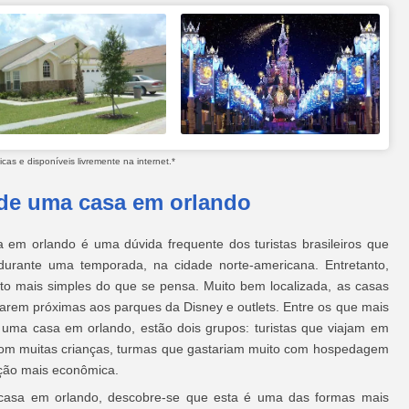
as e disponíveis livremente na internet.*
 de uma casa em orlando
 em orlando é uma dúvida frequente dos turistas brasileiros que
 durante uma temporada, na cidade norte-americana. Entretanto,
o mais simples do que se pensa. Muito bem localizada, as casas
rem próximas aos parques da Disney e outlets. Entre os que mais
 uma casa em orlando, estão dois grupos: turistas que viajam em
om muitas crianças, turmas que gastariam muito com hospedagem
pção mais econômica.
casa em orlando, descobre-se que esta é uma das formas mais