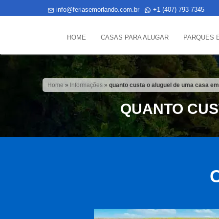
info@feriasemorlando.com.br
+1 (407) 793-7345
HOME
CASAS PARA ALUGAR
PARQUES 
Home
»
Informações
»
quanto custa o aluguel de uma casa em
QUANTO CUS
C