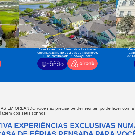
Casa 2 quartos e 2 banheiros localizados
Casa
em uma das melhores áreas de Kissimmee,
banh
FL, na comunidade Runaway Beach.
de K
AS EM ORLANDO você não precisa perder seu tempo de lazer com a f
edagem dos seus sonhos.
VIVA EXPERIÊNCIAS EXCLUSIVAS NUM
CASA DE FÉRIAS PENSADA PARA VOCÊ