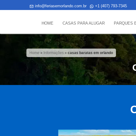
info@feriasemorlando.com.br
+1 (407) 793-7345
HOME
CASAS PARA ALUGAR
PARQUES 
Home
»
Informações
»
casas baratas em orlando
C