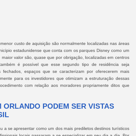
menor custo de aquisição são normalmente localizadas nas áreas
município estadunidense que conta com os parques Disney como um
e maior valor são, quase que por obrigação, localizadas em centros
também é possível que esse segundo tipo de residência seja
s fechados, espaços que se caracterizam por oferecerem mais
mente para os investidores que otimizam a estruturação dessas
cedimento com relação aos moradores propriamente ditos que
M ORLANDO PODEM SER VISTAS
SIL
 a se apresentar como um dos mais prediletos destinos turísticos
ofissionais locais passaram a se especializar em seu dia a dia. Por