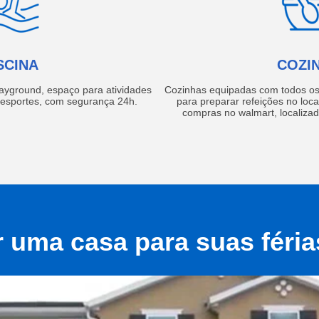
SCINA
COZI
layground, espaço para atividades
Cozinhas equipadas com todos os 
e esportes, com segurança 24h.
para preparar refeições no local
compras no walmart, localiza
r uma casa para suas féri