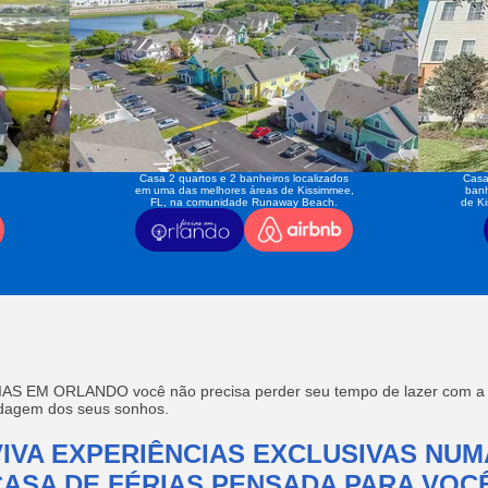
Casa 2 quartos e 2 banheiros localizados
Casa
em uma das melhores áreas de Kissimmee,
banh
FL, na comunidade Runaway Beach.
de K
AS EM ORLANDO você não precisa perder seu tempo de lazer com a f
edagem dos seus sonhos.
VIVA EXPERIÊNCIAS EXCLUSIVAS NUM
CASA DE FÉRIAS PENSADA PARA VOCÊ