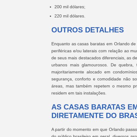
200 mil dólares;
220 mil dólares.
OUTROS DETALHES
Enquanto as casas baratas em Orlando de 
periféricas e/ou laterais com relação ao 
de seus mais destacados diferenciais, as d
urbanos mais glamourosos. De quebra, 
majoritariamente alocado em condomínio
segurança, conforto e comodidade não so
áreas, mas também repetem o mesmo pro
residem em tais instalações.
AS CASAS BARATAS E
DIRETAMENTE DO BRA
A partir do momento em que Orlando passou
do público brasileiro em geral, diversos pr