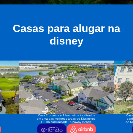
Casas para alugar na
disney
Casa 2 quartos e 2 banheiros localizados
Casa
em uma das melhores áreas de Kissimmee,
banh
FL, na comunidade Runaway Beach.
de K