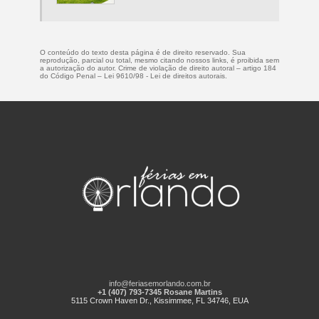
O conteúdo do texto desta página é de direito reservado. Sua
reprodução, parcial ou total, mesmo citando nossos links, é proibida sem
a autorização do autor. Crime de violação de direito autoral – artigo 184
do Código Penal –
Lei 9610/98 - Lei de direitos autorais
.
info@feriasemorlando.com.br
+1 (407) 793-7345 Rosane Martins
5115 Crown Haven Dr., Kissimmee, FL 34746, EUA