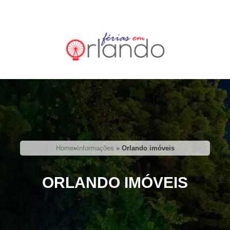
Home
»
Informações
»
Orlando imóveis
ORLANDO IMÓVEIS