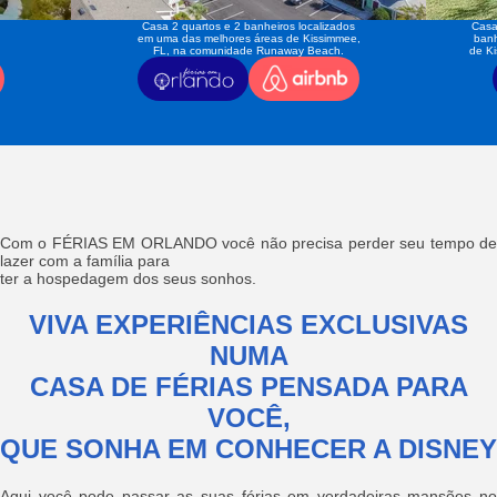
Casa 2 quartos e 2 banheiros localizados
Casa
em uma das melhores áreas de Kissimmee,
banh
FL, na comunidade Runaway Beach.
de K
Com o FÉRIAS EM ORLANDO você não precisa perder seu tempo de
lazer com a família para
ter a hospedagem dos seus sonhos.
VIVA EXPERIÊNCIAS EXCLUSIVAS
NUMA
CASA DE FÉRIAS PENSADA PARA
VOCÊ,
QUE SONHA EM CONHECER A DISNEY
Aqui você pode passar as suas férias em verdadeiras mansões no