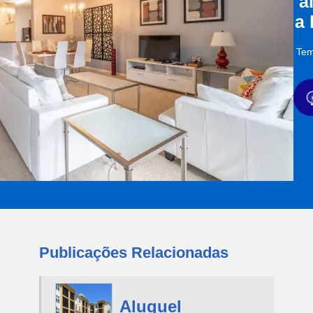
a
a
Tem
Publicações Relacionadas
Aluguel