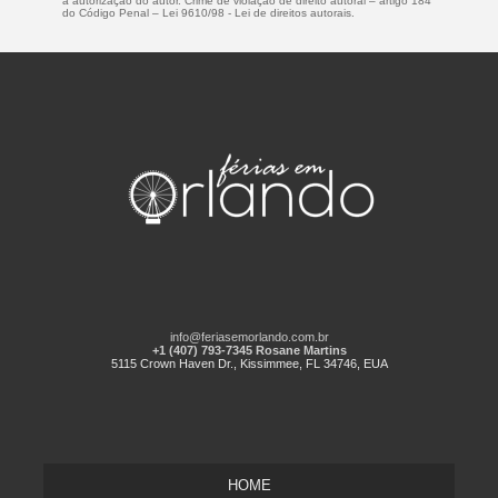
a autorização do autor. Crime de violação de direito autoral – artigo 184
do Código Penal –
Lei 9610/98 - Lei de direitos autorais
.
info@feriasemorlando.com.br
+1 (407) 793-7345 Rosane Martins
5115 Crown Haven Dr., Kissimmee, FL 34746, EUA
HOME