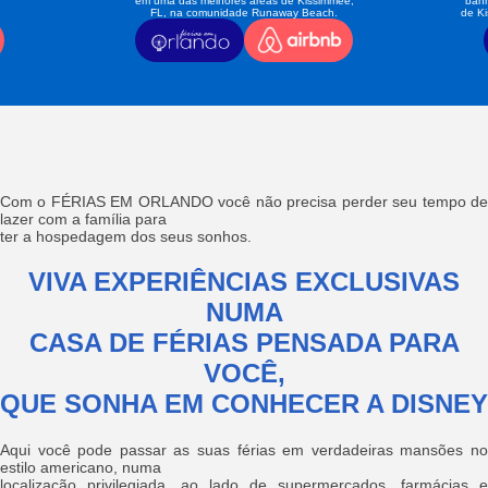
em uma das melhores áreas de Kissimmee,
banh
FL, na comunidade Runaway Beach.
de K
Com o FÉRIAS EM ORLANDO você não precisa perder seu tempo de
lazer com a família para
ter a hospedagem dos seus sonhos.
VIVA EXPERIÊNCIAS EXCLUSIVAS
NUMA
CASA DE FÉRIAS PENSADA PARA
VOCÊ,
QUE SONHA EM CONHECER A DISNEY
Aqui você pode passar as suas férias em verdadeiras mansões no
estilo americano, numa
localização privilegiada, ao lado de supermercados, farmácias e