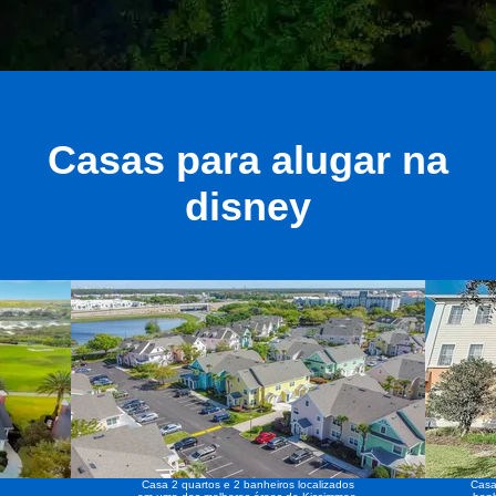
Casas para alugar na
disney
Casa 2 quartos e 2 banheiros localizados
Casa