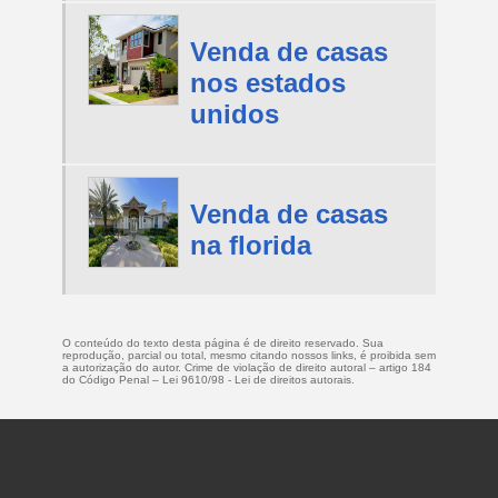
Venda de casas
nos estados
unidos
Venda de casas
na florida
O conteúdo do texto desta página é de direito reservado. Sua
reprodução, parcial ou total, mesmo citando nossos links, é proibida sem
a autorização do autor. Crime de violação de direito autoral – artigo 184
do Código Penal –
Lei 9610/98 - Lei de direitos autorais
.