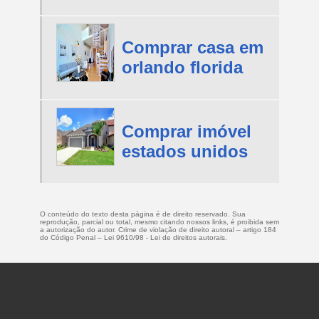
Comprar casa em
orlando florida
Comprar imóvel
estados unidos
O conteúdo do texto desta página é de direito reservado. Sua
reprodução, parcial ou total, mesmo citando nossos links, é proibida sem
a autorização do autor. Crime de violação de direito autoral – artigo 184
do Código Penal –
Lei 9610/98 - Lei de direitos autorais
.