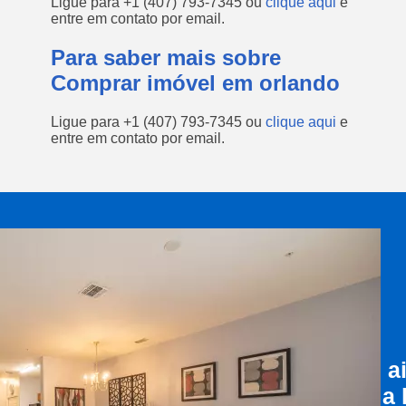
Ligue para
+1 (407) 793-7345
ou
clique aqui
e
entre em contato por email.
Para saber mais sobre
Comprar imóvel em orlando
Ligue para
+1 (407) 793-7345
ou
clique aqui
e
entre em contato por email.
a
a