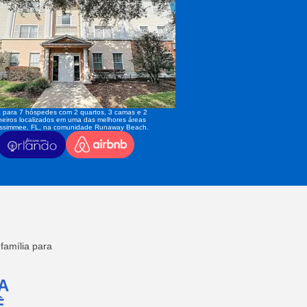
 para 7 hóspedes com 2 quartos, 3 camas e 2
eiros localizados em uma das melhores áreas
issimmee, FL, na comunidade Runaway Beach.
amília para
A
,