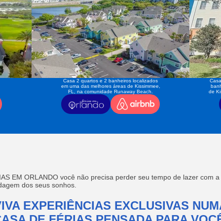
Casa 2 quartos e 2 banheiros localizados
Casa
em uma das melhores áreas de Kissimmee,
banh
FL, na comunidade Runaway Beach.
de K
AS EM ORLANDO você não precisa perder seu tempo de lazer com a f
edagem dos seus sonhos.
VIVA EXPERIÊNCIAS EXCLUSIVAS NUM
CASA DE FÉRIAS PENSADA PARA VOCÊ