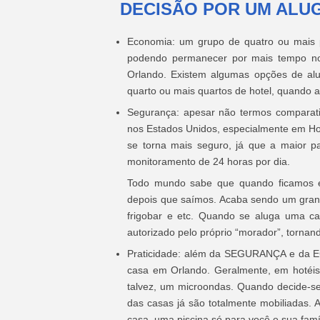
DECISÃO POR UM ALU
Economia: um grupo de quatro ou mais 
podendo permanecer por mais tempo no
Orlando. Existem algumas opções de a
quarto ou mais quartos de hotel, quando 
Segurança: apesar não termos comparativ
nos Estados Unidos, especialmente em Hoté
se torna mais seguro, já que a maior p
monitoramento de 24 horas por dia.
Todo mundo sabe que quando ficamos e
depois que saímos. Acaba sendo um grand
frigobar e etc. Quando se aluga uma ca
autorizado pelo próprio “morador”, torna
Praticidade: além da SEGURANÇA e da 
casa em Orlando. Geralmente, em hotéis
talvez, um microondas. Quando decide-se
das casas já são totalmente mobiliadas.
casa, uma piscina só para você e sua famí