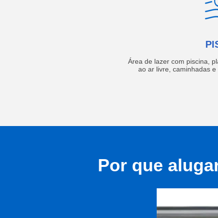
PI
Área de lazer com piscina, p
ao ar livre, caminhadas 
Por que aluga