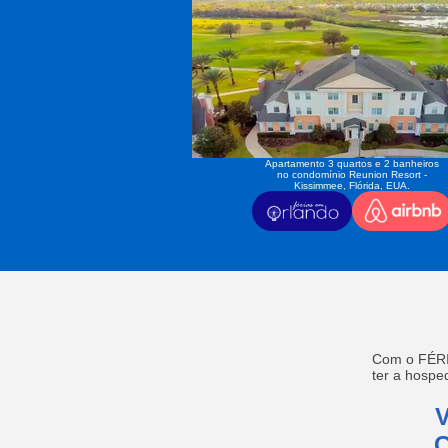
Apartamento 3 quartos e 2 banheiros
no condomínio Reunion Resort -
Kissimmee, Flórida, EUA.
Com o FÉRI
ter a hosp