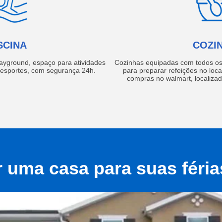
SCINA
COZI
layground, espaço para atividades
Cozinhas equipadas com todos os 
e esportes, com segurança 24h.
para preparar refeições no local
compras no walmart, localiza
r uma casa para suas féri