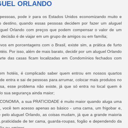
GUEL ORLANDO
pessoas, pode ir para os Estados Unidos economizando muito e
 destino, quando essas pessoas decidem por fazer um aluguel
luguel Orlando com preços que podem compensar o valor de um
a decisão é de viajar em um grupo de amigos ou em família;
os em porcentagens com o Brasil, existe sim, a prática de furto
is. Por isso, além de mais barato, decidir por um aluguel Orlando
arte das casas ficam localizadas em Condomínios fechados com
m hotéis, é complicado saber quem entrou em nossos quartos
e entra e sai de pessoas para arrumar, colocar mais produtos no
sa, esse problema não existe, já que só entra no local quem é
ndo sua segurança ainda maior;
ECONOMIA, a sua PRATICIDADE é muito maior quando aluga uma
, você tem acesso apenas ao básico - uma cama, um frigobar e,
 pelo aluguel Orlando, as coisas mudam, já que a grande maioria
 A praticidade de ter cama, guarda-roupas, fogão e dependendo da
lia ou amigos.