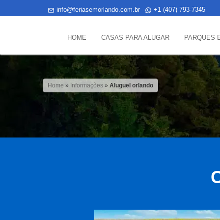
info@feriasemorlando.com.br
+1 (407) 793-7345
HOME
CASAS PARA ALUGAR
PARQUES 
Home
»
Informações
»
Aluguel orlando
C