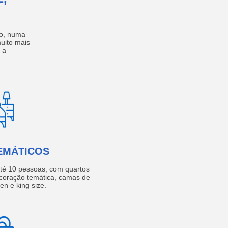
no, numa
muito mais
 a
EMÁTICOS
té 10 pessoas, com quartos
coração temática, camas de
een e king size.