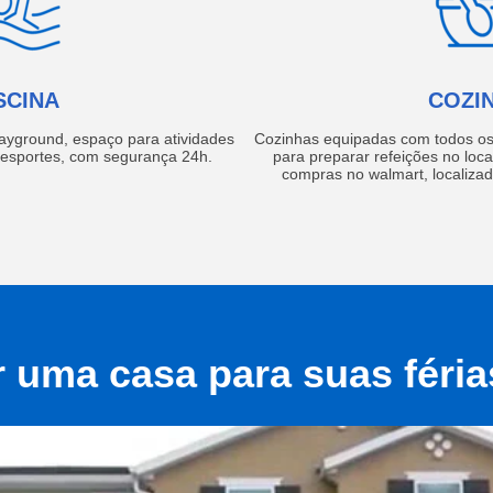
SCINA
COZI
layground, espaço para atividades
Cozinhas equipadas com todos os 
e esportes, com segurança 24h.
para preparar refeições no local
compras no walmart, localiza
r uma casa para suas féri