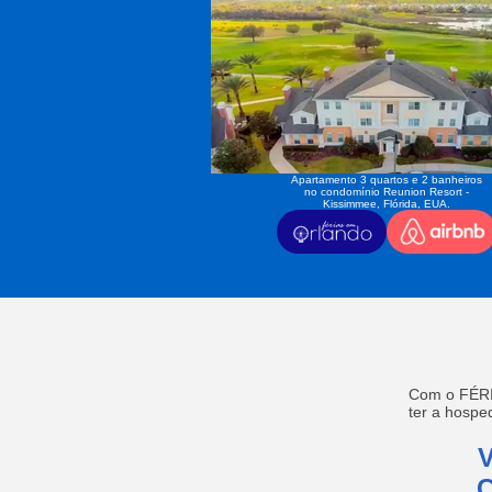
Apartamento 3 quartos e 2 banheiros
no condomínio Reunion Resort -
Kissimmee, Flórida, EUA.
Com o FÉRI
ter a hosp