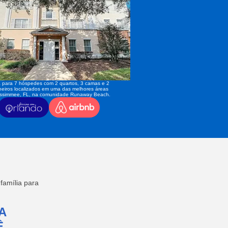
 para 7 hóspedes com 2 quartos, 3 camas e 2
eiros localizados em uma das melhores áreas
issimmee, FL, na comunidade Runaway Beach.
amília para
A
,