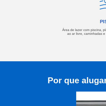
PI
Área de lazer com piscina, p
ao ar livre, caminhadas 
Por que aluga