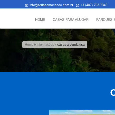
info@feriasemorlando.com.br
+1 (407) 793-7345
HOME
CASAS PARA ALUGAR
PARQUES 
Home
»
Informações
»
casas a venda usa
C