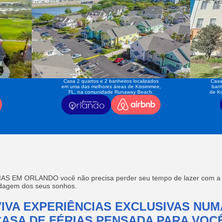
Casa 2 quartos e 2 banheiros localizados
Casa
em uma das melhores áreas de Kissimmee,
banh
FL, na comunidade Runaway Beach.
de K
AS EM ORLANDO você não precisa perder seu tempo de lazer com a f
edagem dos seus sonhos.
VIVA EXPERIÊNCIAS EXCLUSIVAS NUM
CASA DE FÉRIAS PENSADA PARA VOCÊ