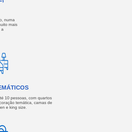
no, numa
muito mais
 a
EMÁTICOS
té 10 pessoas, com quartos
coração temática, camas de
een e king size.