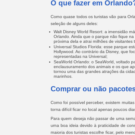
O que fazer em Orlando
Como quase todos os turistas vão para Orla
seleção de alguns deles:
Walt Disney World Resort: a imensidão mág
Orlando. Ainda que o parque não fique na 
próxima dela e atrai milhões de visitantes
Universal Studios Florida: esse parque es
Hollywood. Ao contrário da Disney, que 
representadas na Universal;
SeaWorld Orlando: o SeaWorld, voltado par
enclausuramento dos animais e os que apo
tornou uma das grandes atrações da cidad
marinhos.
Comprar ou não pacotes
Como foi possível perceber, existem muitas
torna difícil ficar no local apenas poucos dia
Para quem deseja não passar de uma seman
uma boa ideia devido à praticidade de co
maioria dos turistas escolhe ficar, pelo m