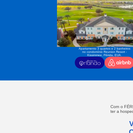
Apartamento 3 quartos e 2 banheiros
no condomínio Reunion Resort -
Kissimmee, Flórida, EUA.
Com o FÉRI
ter a hosp