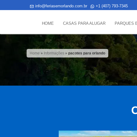
info@feriasemorlando.com.br
+1 (407) 793-7345
HOME
CASAS PARA ALUGAR
PARQUES 
Home
»
Informações
»
pacotes para orlando
C