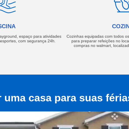
SCINA
COZI
layground, espaço para atividades
Cozinhas equipadas com todos os 
e esportes, com segurança 24h.
para preparar refeições no local
compras no walmart, localiza
r uma casa para suas féri