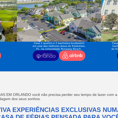
Casa 2 quartos e 2 banheiros localizados
Casa
em uma das melhores áreas de Kissimmee,
banh
FL, na comunidade Runaway Beach.
de K
AS EM ORLANDO você não precisa perder seu tempo de lazer com a f
edagem dos seus sonhos.
VIVA EXPERIÊNCIAS EXCLUSIVAS NUM
CASA DE FÉRIAS PENSADA PARA VOCÊ