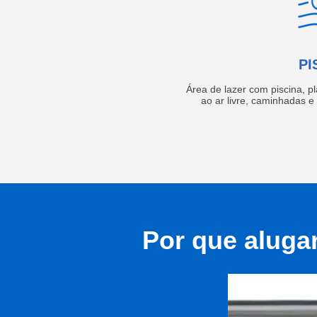
PI
Área de lazer com piscina, p
ao ar livre, caminhadas 
Por que aluga