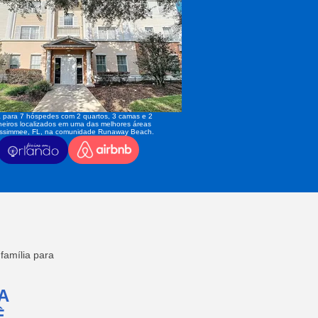
 para 7 hóspedes com 2 quartos, 3 camas e 2
eiros localizados em uma das melhores áreas
issimmee, FL, na comunidade Runaway Beach.
amília para
A
,