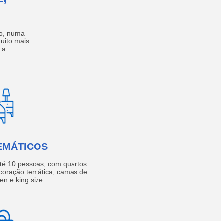
no, numa
muito mais
 a
EMÁTICOS
té 10 pessoas, com quartos
coração temática, camas de
een e king size.