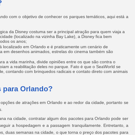
?
ndo com o objetivo de conhecer os parques temáticos, aqui está a
ica da Disney costuma ser a principal atração para quem viaja a
cidade (localizado na vizinha Bay Lake), a Disney fica bem
 todos os anos;
tá localizado em Orlando e é praticamente um cenário de
foca em desenhos animados, estrelas do cinema também são
a a vida marinha, divide opiniões entre os que são contra o
iam a reabilitação deles no parque. Fato é que o SeaWorld se
e, contando com brinquedos radicais e contato direto com animais
 para Orlando?
 opções de atrações em Orlando e ao redor da cidade, portanto se
s.
a na cidade, contratar algum dos pacotes para Orlando pode ser
nseguir a hospedagem e a passagem tranquilamente. Entretanto, a
enos, duas semanas na cidade, o que torna o preço dos pacotes para