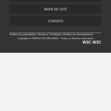
MAPA DO SITE
CONTATO
Política de privacidade |
Termos e Condições | Política de Cancelamento
Copyright © FÉRIAS EM ORLANDO - Todos os direitos reservados
W3C
W3C
>