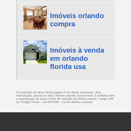
Imóveis orlando
compra
Imóveis à venda
em orlando
florida usa
O conteúdo do texto desta página é de direito reservado. Sua
reprodução, parcial ou total, mesmo citando nossos links, é proibida sem
a autorização do autor. Crime de violação de direito autoral – artigo 184
do Código Penal –
Lei 9610/98 - Lei de direitos autorais
.