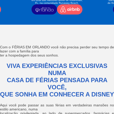
em uma das melhores áreas de Kissimmee,
banh
FL, na comunidade Runaway Beach.
de K
Com o FÉRIAS EM ORLANDO você não precisa perder seu tempo de
lazer com a família para
ter a hospedagem dos seus sonhos.
VIVA EXPERIÊNCIAS EXCLUSIVAS
NUMA
CASA DE FÉRIAS PENSADA PARA
VOCÊ,
QUE SONHA EM CONHECER A DISNEY
Aqui você pode passar as suas férias em verdadeiras mansões no
estilo americano, numa
localização privilegiada, ao lado de supermercados, farmácias e