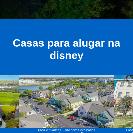
Casas para alugar na
disney
Casa 2 quartos e 2 banheiros localizados
Casa