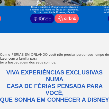
Casa 2 quartos e 2 banheiros localizados
Casa
em uma das melhores áreas de Kissimmee,
banh
FL, na comunidade Runaway Beach.
de K
Com o FÉRIAS EM ORLANDO você não precisa perder seu tempo de
lazer com a família para
ter a hospedagem dos seus sonhos.
VIVA EXPERIÊNCIAS EXCLUSIVAS
NUMA
CASA DE FÉRIAS PENSADA PARA
VOCÊ,
QUE SONHA EM CONHECER A DISNEY