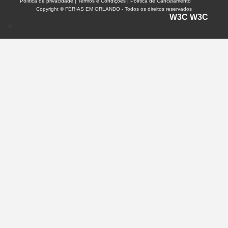
Política de privacidade |
Termos e Condições | Política de Cancelamento
Copyright © FÉRIAS EM ORLANDO - Todos os direitos reservados
W3C
W3C
>