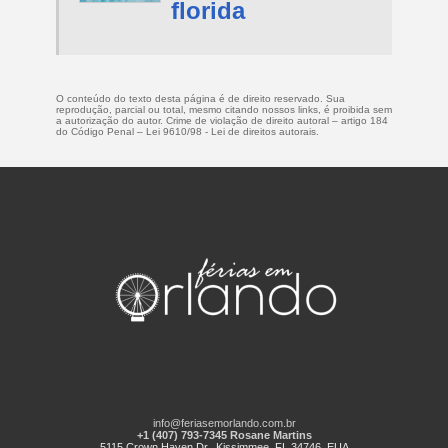
florida
O conteúdo do texto desta página é de direito reservado. Sua
reprodução, parcial ou total, mesmo citando nossos links, é proibida sem
a autorização do autor. Crime de violação de direito autoral – artigo 184
do Código Penal –
Lei 9610/98 - Lei de direitos autorais
.
info@feriasemorlando.com.br
+1 (407) 793-7345 Rosane Martins
5115 Crown Haven Dr., Kissimmee, FL 34746, EUA