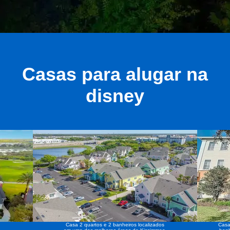
Casas para alugar na
disney
Casa 2 quartos e 2 banheiros localizados
Casa