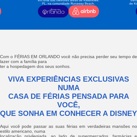
em uma das melhores áreas de Kissimmee,
banh
FL, na comunidade Runaway Beach.
de K
Com o FÉRIAS EM ORLANDO você não precisa perder seu tempo de
lazer com a família para
ter a hospedagem dos seus sonhos.
VIVA EXPERIÊNCIAS EXCLUSIVAS
NUMA
CASA DE FÉRIAS PENSADA PARA
VOCÊ,
QUE SONHA EM CONHECER A DISNEY
Aqui você pode passar as suas férias em verdadeiras mansões no
estilo americano, numa
localização privilegiada, ao lado de supermercados, farmácias e