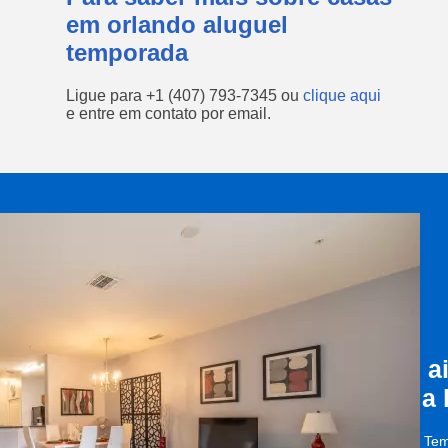
em orlando aluguel
temporada
Ligue para
+1 (407) 793-7345
ou
clique aqui
e entre em contato por email.
a
a
Tem