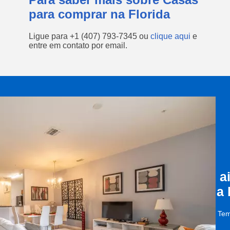
para comprar na Florida
Ligue para
+1 (407) 793-7345
ou
clique aqui
e
entre em contato por email.
a
a
Tem