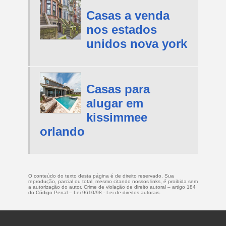
Casas a venda
nos estados
unidos nova york
Casas para
alugar em
kissimmee
orlando
O conteúdo do texto desta página é de direito reservado. Sua
reprodução, parcial ou total, mesmo citando nossos links, é proibida sem
a autorização do autor. Crime de violação de direito autoral – artigo 184
do Código Penal –
Lei 9610/98 - Lei de direitos autorais
.