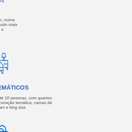
no, numa
muito mais
 a
EMÁTICOS
té 10 pessoas, com quartos
coração temática, camas de
een e king size.