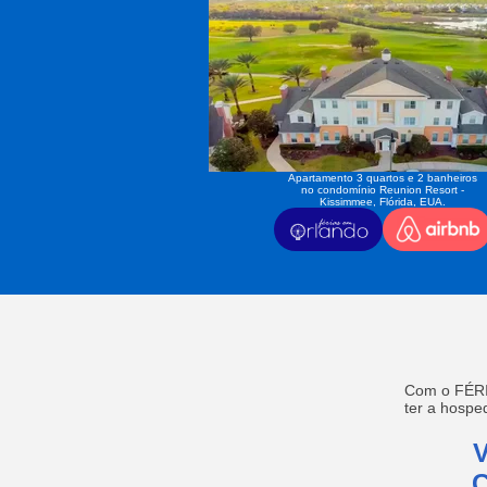
Apartamento 3 quartos e 2 banheiros
no condomínio Reunion Resort -
Kissimmee, Flórida, EUA.
Com o FÉRI
ter a hosp