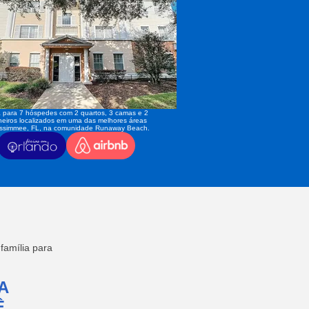
 para 7 hóspedes com 2 quartos, 3 camas e 2
eiros localizados em uma das melhores áreas
issimmee, FL, na comunidade Runaway Beach.
amília para
A
,