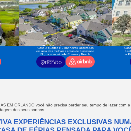
Casa 2 quartos e 2 banheiros localizados
Casa
em uma das melhores áreas de Kissimmee,
banh
FL, na comunidade Runaway Beach.
de K
AS EM ORLANDO você não precisa perder seu tempo de lazer com a f
edagem dos seus sonhos.
VIVA EXPERIÊNCIAS EXCLUSIVAS NUM
CASA DE FÉRIAS PENSADA PARA VOCÊ