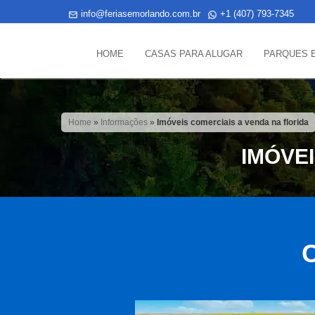
info@feriasemorlando.com.br
+1 (407) 793-7345
HOME
CASAS PARA ALUGAR
PARQUES 
Home
»
Informações
»
Imóveis comerciais a venda na florida
IMÓVE
C