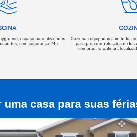
SCINA
COZI
layground, espaço para atividades
Cozinhas equipadas com todos os 
e esportes, com segurança 24h.
para preparar refeições no local
compras no walmart, localiza
r uma casa para suas féri