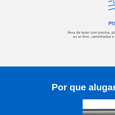
PI
Área de lazer com piscina, p
ao ar livre, caminhadas 
Por que aluga