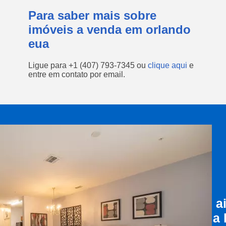
Para saber mais sobre
imóveis a venda em orlando
eua
Ligue para
+1 (407) 793-7345
ou
clique aqui
e
entre em contato por email.
a
a