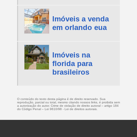
Imóveis a venda
em orlando eua
Imóveis na
florida para
brasileiros
O conteúdo do texto desta página é de direito reservado. Sua
reprodução, parcial ou total, mesmo citando nossos links, é proibida sem
a autorização do autor. Crime de violação de direito autoral – artigo 184
do Código Penal –
Lei 9610/98 - Lei de direitos autorais
.