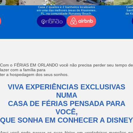
Casa 2 quartos e 2 banheiros localizados
Casa
em uma das melhores áreas de Kissimmee,
banh
FL, na comunidade Runaway Beach.
de K
Com o FÉRIAS EM ORLANDO você não precisa perder seu tempo de
lazer com a família para
ter a hospedagem dos seus sonhos.
VIVA EXPERIÊNCIAS EXCLUSIVAS
NUMA
CASA DE FÉRIAS PENSADA PARA
VOCÊ,
QUE SONHA EM CONHECER A DISNEY
Aqui você pode passar as suas férias em verdadeiras mansões no