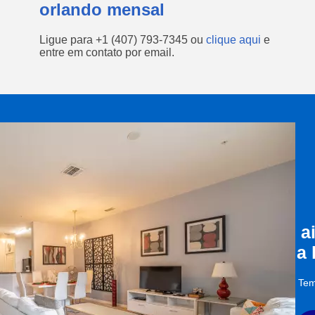
orlando mensal
Ligue para
+1 (407) 793-7345
ou
clique aqui
e
entre em contato por email.
a
a
Tem