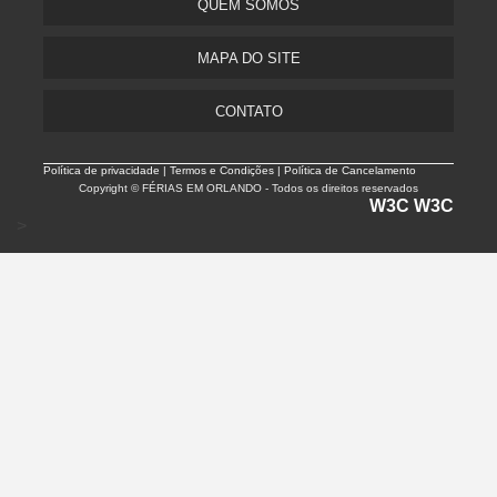
QUEM SOMOS
MAPA DO SITE
CONTATO
Política de privacidade |
Termos e Condições | Política de Cancelamento
Copyright © FÉRIAS EM ORLANDO - Todos os direitos reservados
W3C
W3C
>