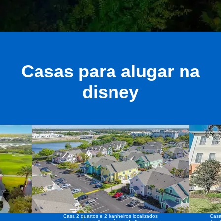
Casas para alugar na
disney
Casa 2 quartos e 2 banheiros localizados
Casa