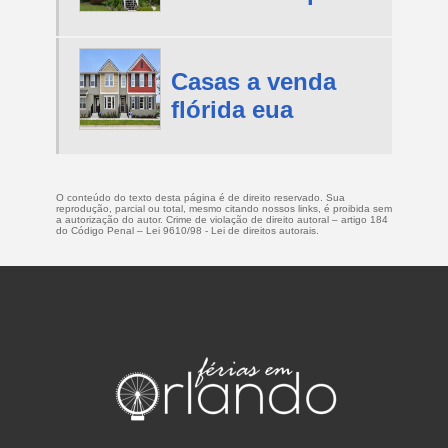
Casas a venda
flórida eua
O conteúdo do texto desta página é de direito reservado. Sua
reprodução, parcial ou total, mesmo citando nossos links, é proibida sem
a autorização do autor. Crime de violação de direito autoral – artigo 184
do Código Penal –
Lei 9610/98 - Lei de direitos autorais
.