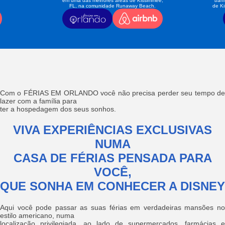
em uma das melhores áreas de Kissimmee,
banh
FL, na comunidade Runaway Beach.
de K
Com o FÉRIAS EM ORLANDO você não precisa perder seu tempo de
lazer com a família para
ter a hospedagem dos seus sonhos.
VIVA EXPERIÊNCIAS EXCLUSIVAS
NUMA
CASA DE FÉRIAS PENSADA PARA
VOCÊ,
QUE SONHA EM CONHECER A DISNEY
Aqui você pode passar as suas férias em verdadeiras mansões no
estilo americano, numa
localização privilegiada, ao lado de supermercados, farmácias e