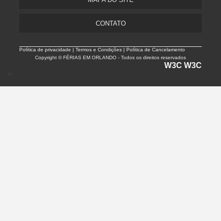
CONTATO
Política de privacidade |
Termos e Condições | Política de Cancelamento
Copyright © FÉRIAS EM ORLANDO - Todos os direitos reservados
W3C
W3C
>