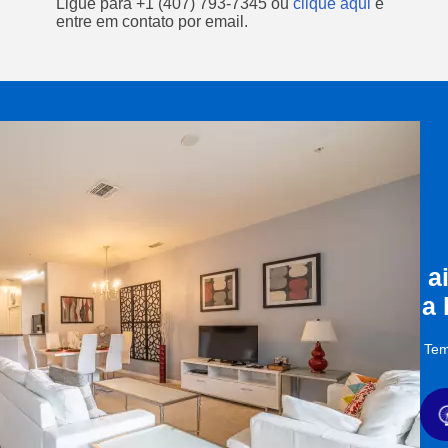
Ligue para
+1 (407) 793-7345
ou
clique aqui
e
entre em contato por email.
a
a
Tem