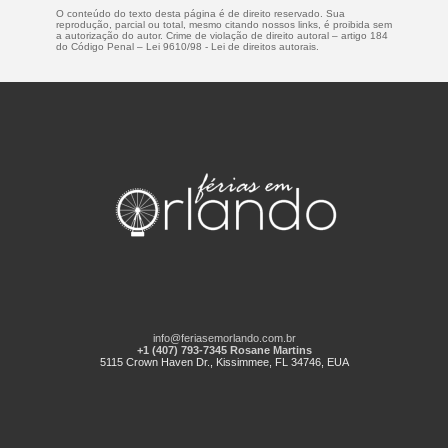
O conteúdo do texto desta página é de direito reservado. Sua
reprodução, parcial ou total, mesmo citando nossos links, é proibida sem
a autorização do autor. Crime de violação de direito autoral – artigo 184
do Código Penal –
Lei 9610/98 - Lei de direitos autorais
.
info@feriasemorlando.com.br
+1 (407) 793-7345 Rosane Martins
5115 Crown Haven Dr., Kissimmee, FL 34746, EUA