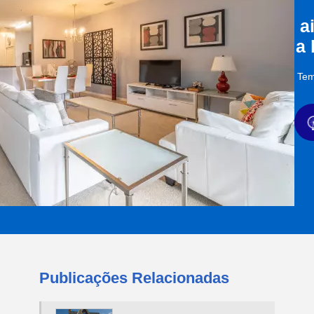
a
a
Tem
Publicações Relacionadas