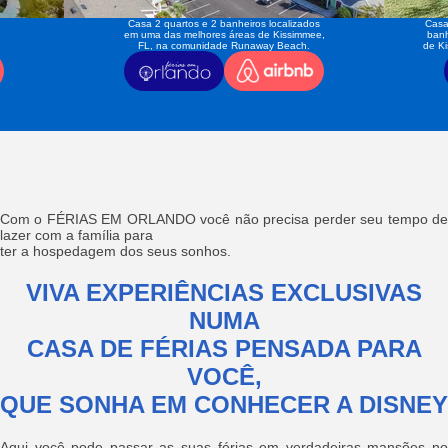
Casa 2 quartos e 2 banheiros localizados
Casa
em uma das melhores áreas de Kissimmee,
banh
FL, na comunidade Runaway Beach.
de K
Com o FÉRIAS EM ORLANDO você não precisa perder seu tempo de
lazer com a família para
ter a hospedagem dos seus sonhos.
VIVA EXPERIÊNCIAS EXCLUSIVAS
NUMA
CASA DE FÉRIAS PENSADA PARA
VOCÊ,
QUE SONHA EM CONHECER A DISNEY
Aqui você pode passar as suas férias em verdadeiras mansões no