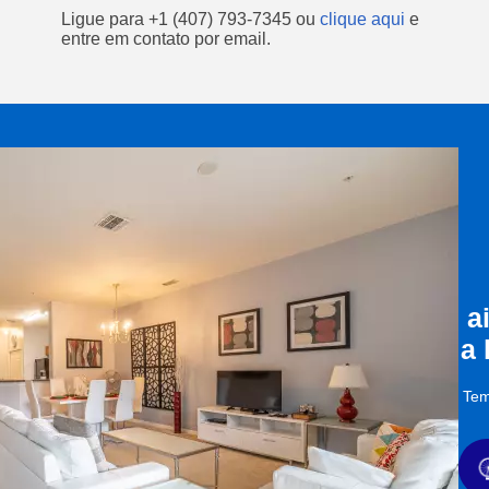
Ligue para
+1 (407) 793-7345
ou
clique aqui
e
entre em contato por email.
a
a
Tem