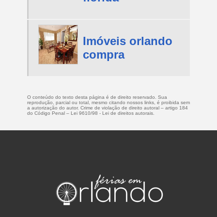
Imóveis orlando
compra
O conteúdo do texto desta página é de direito reservado. Sua
reprodução, parcial ou total, mesmo citando nossos links, é proibida sem
a autorização do autor. Crime de violação de direito autoral – artigo 184
do Código Penal –
Lei 9610/98 - Lei de direitos autorais
.