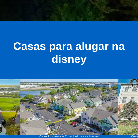
Casas para alugar na
disney
Casa 2 quartos e 2 banheiros localizados
Casa