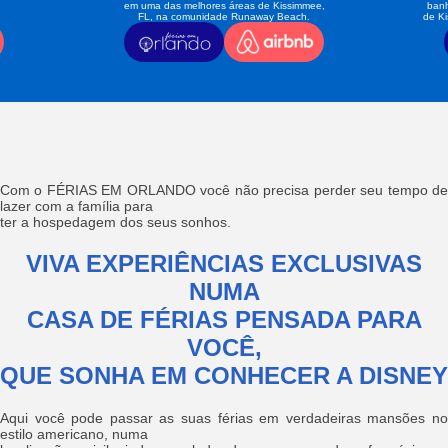
em uma das melhores áreas de Kissimmee,
banh
FL, na comunidade Runaway Beach.
de K
Com o FÉRIAS EM ORLANDO você não precisa perder seu tempo de
lazer com a família para
ter a hospedagem dos seus sonhos.
VIVA EXPERIÊNCIAS EXCLUSIVAS
NUMA
CASA DE FÉRIAS PENSADA PARA
VOCÊ,
QUE SONHA EM CONHECER A DISNEY
Aqui você pode passar as suas férias em verdadeiras mansões no
estilo americano, numa