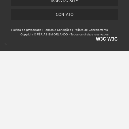
MAPA DO SITE
CONTATO
Política de privacidade |
Termos e Condições | Política de Cancelamento
Copyright © FÉRIAS EM ORLANDO - Todos os direitos reservados
W3C
W3C
>