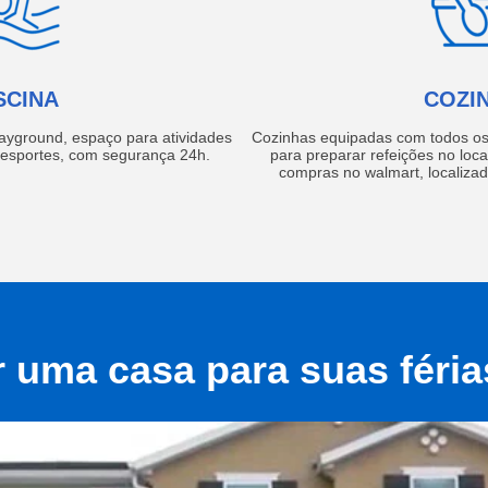
SCINA
COZI
layground, espaço para atividades
Cozinhas equipadas com todos os 
e esportes, com segurança 24h.
para preparar refeições no local
compras no walmart, localiza
r uma casa para suas féri