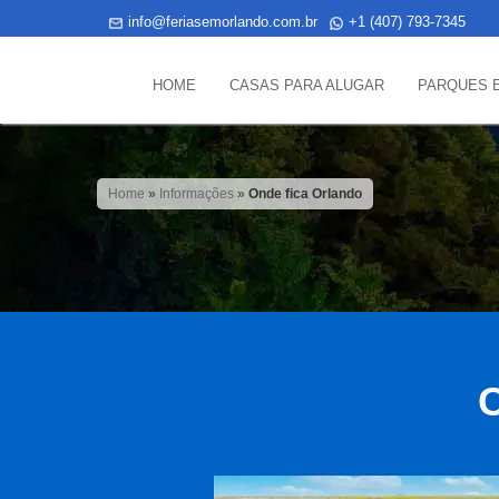
info@feriasemorlando.com.br
+1 (407) 793-7345
HOME
CASAS PARA ALUGAR
PARQUES 
Home
»
Informações
»
Onde fica Orlando
C