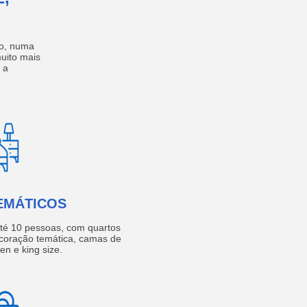
no, numa
muito mais
 a
EMÁTICOS
té 10 pessoas, com quartos
coração temática, camas de
een e king size.