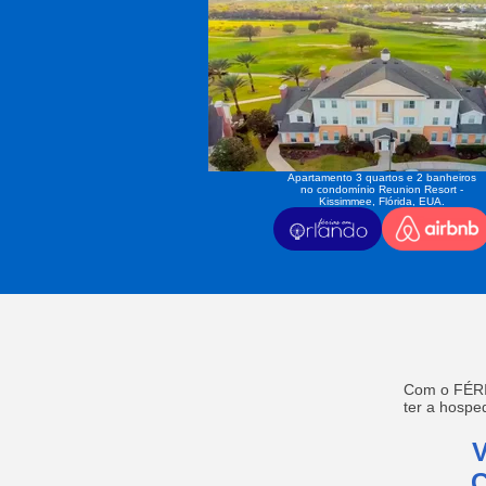
Apartamento 3 quartos e 2 banheiros
no condomínio Reunion Resort -
Kissimmee, Flórida, EUA.
Com o FÉRI
ter a hosp