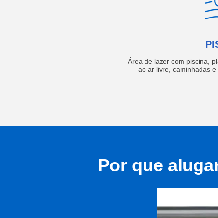
PI
Área de lazer com piscina, p
ao ar livre, caminhadas 
Por que aluga