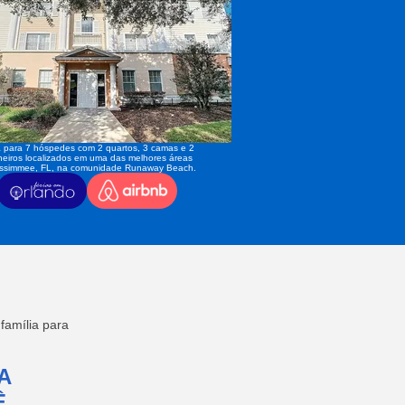
 para 7 hóspedes com 2 quartos, 3 camas e 2
eiros localizados em uma das melhores áreas
issimmee, FL, na comunidade Runaway Beach.
amília para
A
,