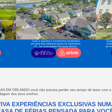
Casa 2 quartos e 2 banheiros localizados
Casa
em uma das melhores áreas de Kissimmee,
banh
FL, na comunidade Runaway Beach.
de K
AS EM ORLANDO você não precisa perder seu tempo de lazer com a f
edagem dos seus sonhos.
VIVA EXPERIÊNCIAS EXCLUSIVAS NUM
CASA DE FÉRIAS PENSADA PARA VOCÊ