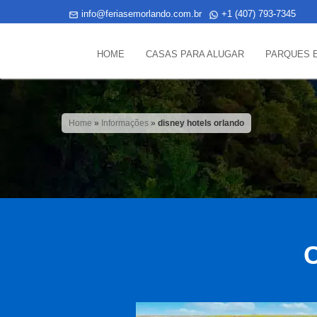
info@feriasemorlando.com.br
+1 (407) 793-7345
HOME
CASAS PARA ALUGAR
PARQUES 
Home
»
Informações
»
disney hotels orlando
C