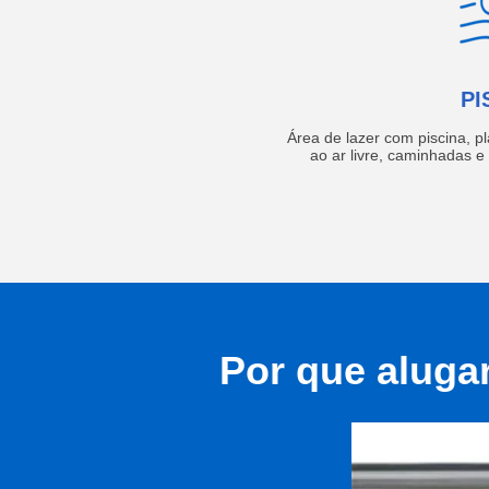
PI
Área de lazer com piscina, p
ao ar livre, caminhadas 
Por que aluga