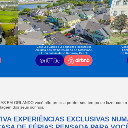
Casa 2 quartos e 2 banheiros localizados
Casa
em uma das melhores áreas de Kissimmee,
banh
FL, na comunidade Runaway Beach.
de K
AS EM ORLANDO você não precisa perder seu tempo de lazer com a f
edagem dos seus sonhos.
VIVA EXPERIÊNCIAS EXCLUSIVAS NUM
CASA DE FÉRIAS PENSADA PARA VOCÊ