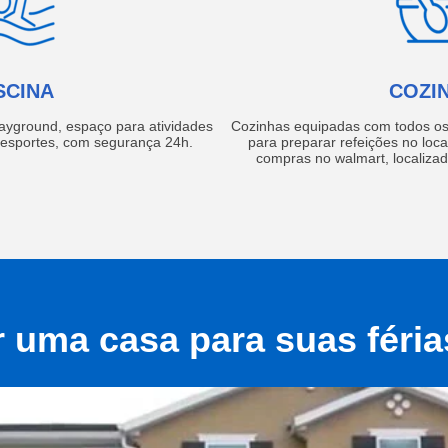
SCINA
COZI
layground, espaço para atividades
Cozinhas equipadas com todos os 
e esportes, com segurança 24h.
para preparar refeições no local
compras no walmart, localiza
r uma casa para suas féri