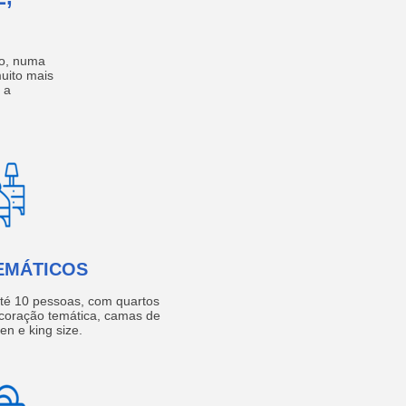
no, numa
muito mais
 a
EMÁTICOS
té 10 pessoas, com quartos
coração temática, camas de
een e king size.