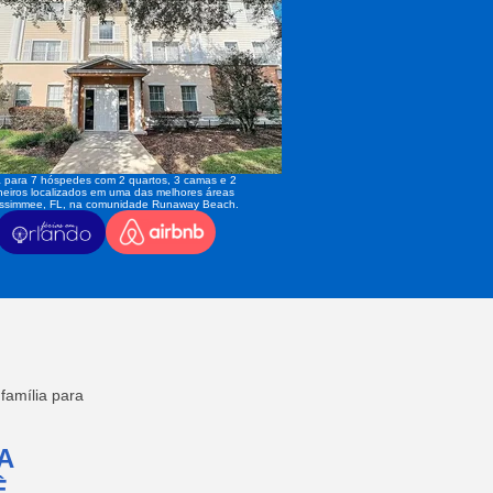
 para 7 hóspedes com 2 quartos, 3 camas e 2
eiros localizados em uma das melhores áreas
issimmee, FL, na comunidade Runaway Beach.
amília para
A
,