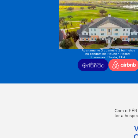
Apartamento 3 quartos e 2 banheiros
no condomínio Reunion Resort -
Kissimmee, Flórida, EUA.
Com o FÉRI
ter a hosp