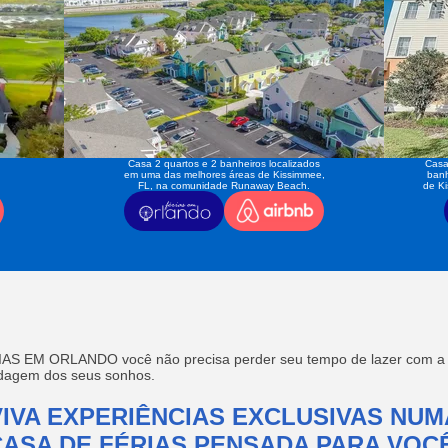
Casa 2 quartos e 2 banheiros localizados
Casa
em uma das melhores áreas de Kissimmee,
banh
FL, na comunidade Runaway Beach.
de K
AS EM ORLANDO você não precisa perder seu tempo de lazer com a f
edagem dos seus sonhos.
VIVA EXPERIÊNCIAS EXCLUSIVAS NUM
CASA DE FÉRIAS PENSADA PARA VOCÊ