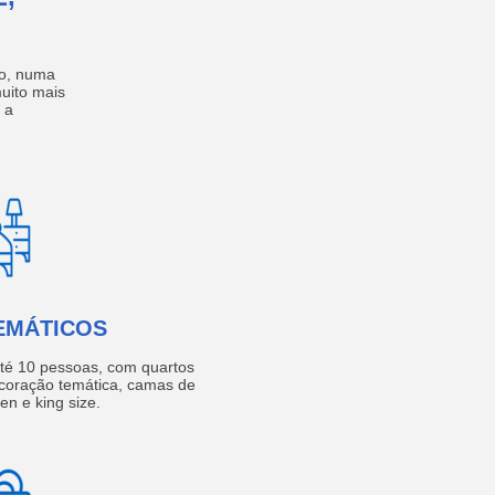
no, numa
muito mais
 a
EMÁTICOS
té 10 pessoas, com quartos
coração temática, camas de
een e king size.