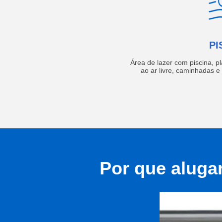
PI
Área de lazer com piscina, p
ao ar livre, caminhadas 
Por que aluga