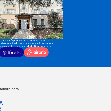
 para 7 hóspedes com 2 quartos, 3 camas e 2
eiros localizados em uma das melhores áreas
issimmee, FL, na comunidade Runaway Beach.
amília para
A
,