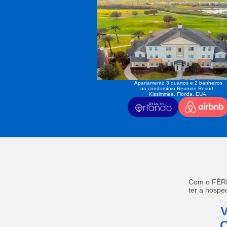
Apartamento 3 quartos e 2 banheiros
no condomínio Reunion Resort -
Kissimmee, Flórida, EUA.
Com o FÉRI
ter a hosp