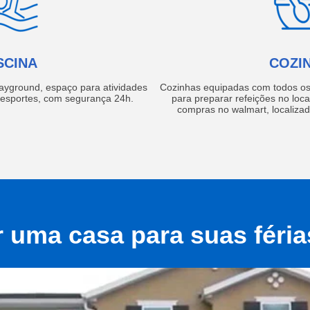
SCINA
COZI
layground, espaço para atividades
Cozinhas equipadas com todos os 
e esportes, com segurança 24h.
para preparar refeições no local
compras no walmart, localiza
r uma casa para suas féri