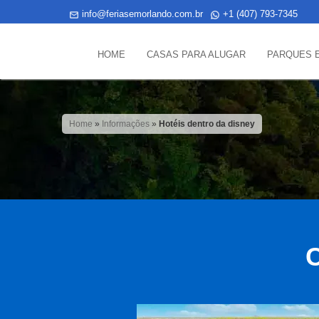
info@feriasemorlando.com.br
+1 (407) 793-7345
HOME
CASAS PARA ALUGAR
PARQUES 
Home
»
Informações
»
Hotéis dentro da disney
C