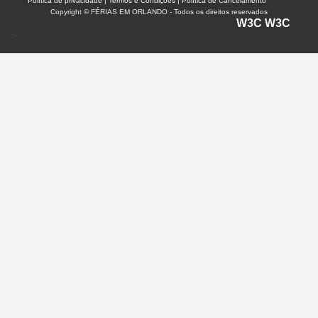
Política de privacidade |
Termos e Condições | Política de Cancelamento
Copyright © FÉRIAS EM ORLANDO - Todos os direitos reservados
W3C
W3C
>