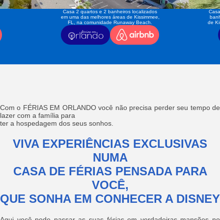
Casa 2 quartos e 2 banheiros localizados
Casa
em uma das melhores áreas de Kissimmee,
banh
FL, na comunidade Runaway Beach.
de K
Com o FÉRIAS EM ORLANDO você não precisa perder seu tempo de
lazer com a família para
ter a hospedagem dos seus sonhos.
VIVA EXPERIÊNCIAS EXCLUSIVAS
NUMA
CASA DE FÉRIAS PENSADA PARA
VOCÊ,
QUE SONHA EM CONHECER A DISNEY
Aqui você pode passar as suas férias em verdadeiras mansões no