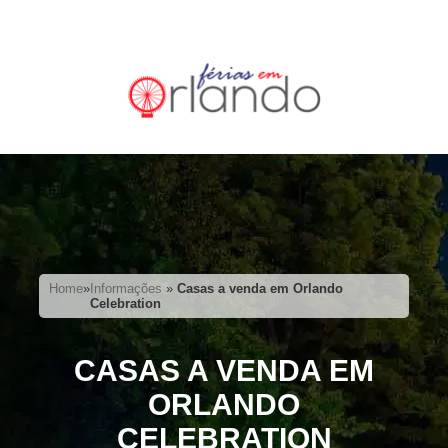
Home
»
Informações
»
Casas a venda em Orlando
Celebration
CASAS A VENDA EM
ORLANDO
CELEBRATION