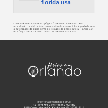
florida usa
O conteúdo do texto desta página é de direito reservado. Sua
reprodução, parcial ou total, mesmo citando nossos links, é proibida sem
a autorização do autor. Crime de violação de direito autoral – artigo 184
do Código Penal –
Lei 9610/98 - Lei de direitos autorais
.
info@feriasemorlando.com.br
+1 (407) 793-7345 Rosane Martins
5115 Crown Haven Dr., Kissimmee, FL 34746, EUA