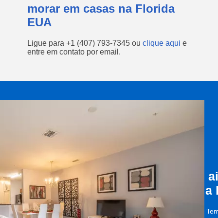
morar em casas na Florida
EUA
Ligue para
+1 (407) 793-7345
ou
clique aqui
e
entre em contato por email.
a
a
Tem