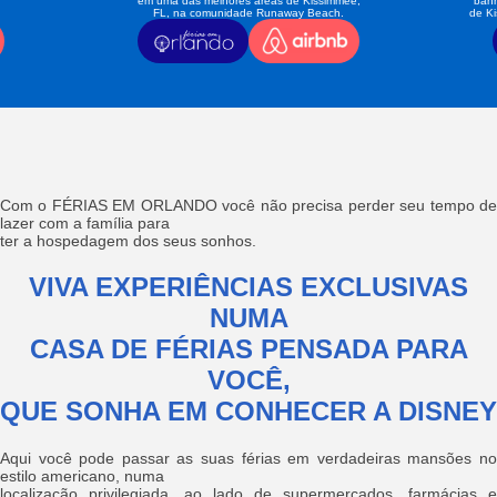
em uma das melhores áreas de Kissimmee,
banh
FL, na comunidade Runaway Beach.
de K
Com o FÉRIAS EM ORLANDO você não precisa perder seu tempo de
lazer com a família para
ter a hospedagem dos seus sonhos.
VIVA EXPERIÊNCIAS EXCLUSIVAS
NUMA
CASA DE FÉRIAS PENSADA PARA
VOCÊ,
QUE SONHA EM CONHECER A DISNEY
Aqui você pode passar as suas férias em verdadeiras mansões no
estilo americano, numa
localização privilegiada, ao lado de supermercados, farmácias e