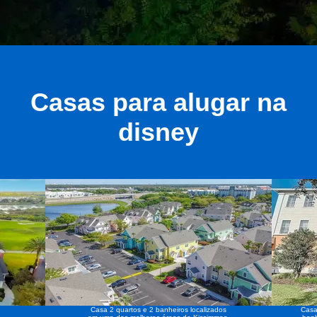
Casas para alugar na
disney
Casa 2 quartos e 2 banheiros localizados
Casa