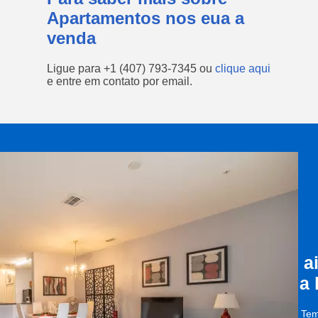
Apartamentos nos eua a
venda
Ligue para
+1 (407) 793-7345
ou
clique aqui
e entre em contato por email.
a
a
Tem