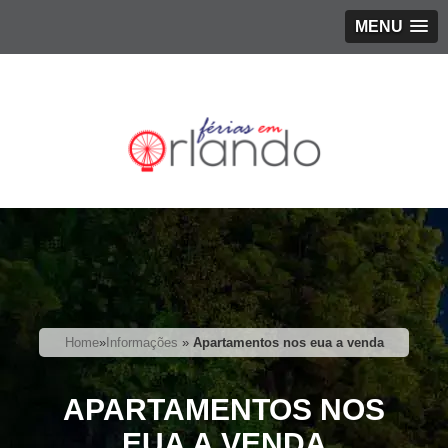
MENU
Home
»
Informações
»
Apartamentos nos eua a venda
APARTAMENTOS NOS
EUA A VENDA