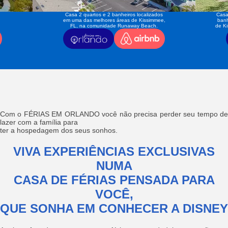
Casa 2 quartos e 2 banheiros localizados
Casa
em uma das melhores áreas de Kissimmee,
banh
FL, na comunidade Runaway Beach.
de K
Com o FÉRIAS EM ORLANDO você não precisa perder seu tempo de
lazer com a família para
ter a hospedagem dos seus sonhos.
VIVA EXPERIÊNCIAS EXCLUSIVAS
NUMA
CASA DE FÉRIAS PENSADA PARA
VOCÊ,
QUE SONHA EM CONHECER A DISNEY