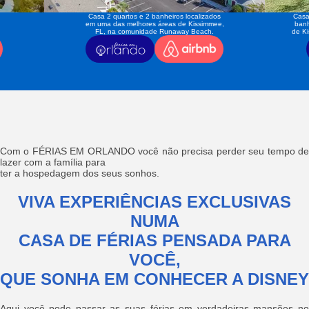
Casa 2 quartos e 2 banheiros localizados
Casa
em uma das melhores áreas de Kissimmee,
banh
FL, na comunidade Runaway Beach.
de K
Com o FÉRIAS EM ORLANDO você não precisa perder seu tempo de
lazer com a família para
ter a hospedagem dos seus sonhos.
VIVA EXPERIÊNCIAS EXCLUSIVAS
NUMA
CASA DE FÉRIAS PENSADA PARA
VOCÊ,
QUE SONHA EM CONHECER A DISNEY
Aqui você pode passar as suas férias em verdadeiras mansões no