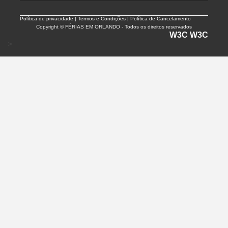
Política de privacidade |
Termos e Condições | Política de Cancelamento
Copyright © FÉRIAS EM ORLANDO - Todos os direitos reservados
W3C
W3C
>