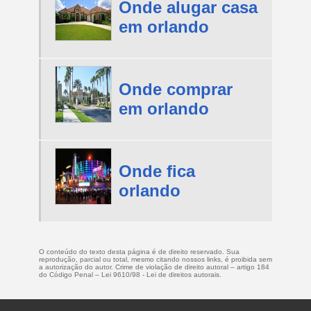
Onde alugar casa
em orlando
Onde comprar
em orlando
Onde fica
orlando
O conteúdo do texto desta página é de direito reservado. Sua
reprodução, parcial ou total, mesmo citando nossos links, é proibida sem
a autorização do autor. Crime de violação de direito autoral – artigo 184
do Código Penal –
Lei 9610/98 - Lei de direitos autorais
.