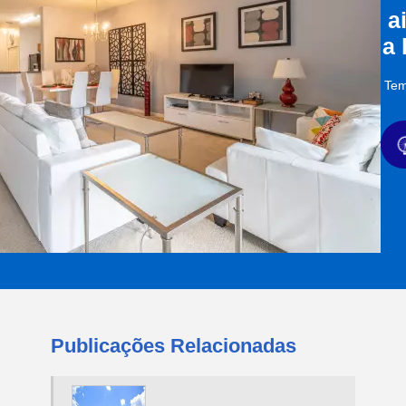
a
a
Tem
Publicações Relacionadas