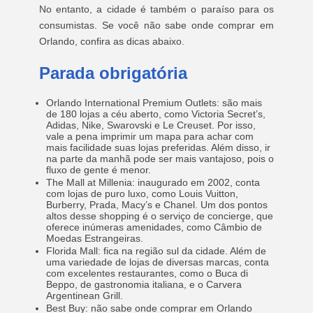
No entanto, a cidade é também o paraíso para os
consumistas. Se você não sabe onde comprar em
Orlando, confira as dicas abaixo.
Parada obrigatória
Orlando International Premium Outlets: são mais
de 180 lojas a céu aberto, como Victoria Secret’s,
Adidas, Nike, Swarovski e Le Creuset. Por isso,
vale a pena imprimir um mapa para achar com
mais facilidade suas lojas preferidas. Além disso, ir
na parte da manhã pode ser mais vantajoso, pois o
fluxo de gente é menor.
The Mall at Millenia: inaugurado em 2002, conta
com lojas de puro luxo, como Louis Vuitton,
Burberry, Prada, Macy’s e Chanel. Um dos pontos
altos desse shopping é o serviço de concierge, que
oferece inúmeras amenidades, como Câmbio de
Moedas Estrangeiras.
Florida Mall: fica na região sul da cidade. Além de
uma variedade de lojas de diversas marcas, conta
com excelentes restaurantes, como o Buca di
Beppo, de gastronomia italiana, e o Carvera
Argentinean Grill.
Best Buy: não sabe onde comprar em Orlando