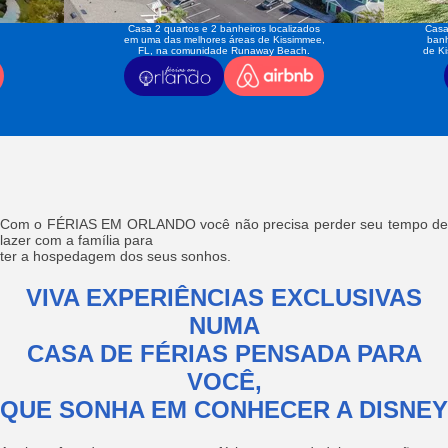
Casa 2 quartos e 2 banheiros localizados
Casa
em uma das melhores áreas de Kissimmee,
banh
FL, na comunidade Runaway Beach.
de K
Com o FÉRIAS EM ORLANDO você não precisa perder seu tempo de
lazer com a família para
ter a hospedagem dos seus sonhos.
VIVA EXPERIÊNCIAS EXCLUSIVAS
NUMA
CASA DE FÉRIAS PENSADA PARA
VOCÊ,
QUE SONHA EM CONHECER A DISNEY