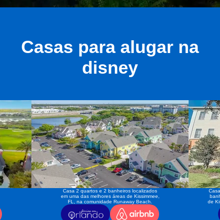
Casas para alugar na
disney
Casa 2 quartos e 2 banheiros localizados
Casa
em uma das melhores áreas de Kissimmee,
banh
FL, na comunidade Runaway Beach.
de K