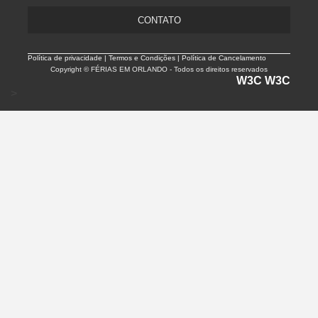
CONTATO
Política de privacidade |
Termos e Condições | Política de Cancelamento
Copyright © FÉRIAS EM ORLANDO - Todos os direitos reservados
W3C
W3C
>