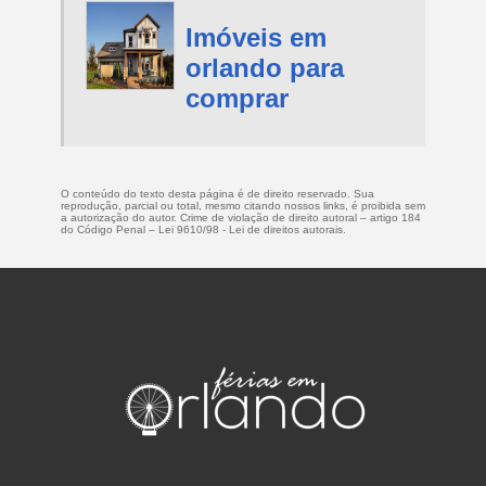
Imóveis em
orlando para
comprar
O conteúdo do texto desta página é de direito reservado. Sua
reprodução, parcial ou total, mesmo citando nossos links, é proibida sem
a autorização do autor. Crime de violação de direito autoral – artigo 184
do Código Penal –
Lei 9610/98 - Lei de direitos autorais
.