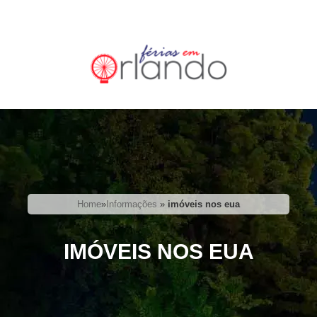
Home
»
Informações
»
imóveis nos eua
IMÓVEIS NOS EUA