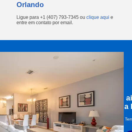
Orlando
Ligue para
+1 (407) 793-7345
ou
clique aqui
e
entre em contato por email.
a
a
Tem