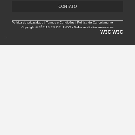
CONTATO
Política de privacidade |
Termos e Condições | Política de Cancelamento
Copyright © FÉRIAS EM ORLANDO - Todos os direitos reservados
W3C
W3C
>