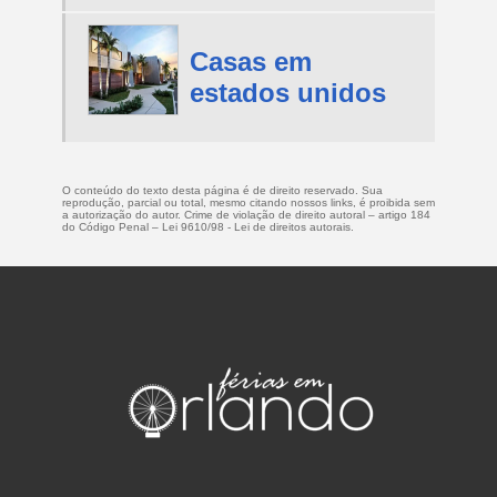
Casas em
estados unidos
O conteúdo do texto desta página é de direito reservado. Sua
reprodução, parcial ou total, mesmo citando nossos links, é proibida sem
a autorização do autor. Crime de violação de direito autoral – artigo 184
do Código Penal –
Lei 9610/98 - Lei de direitos autorais
.