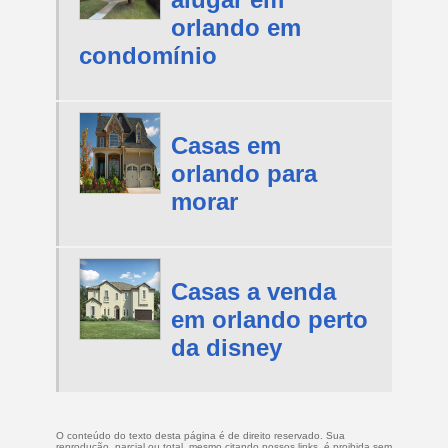
orlando em
condomínio
Casas em
orlando para
morar
Casas a venda
em orlando perto
da disney
O conteúdo do texto desta página é de direito reservado. Sua
reprodução, parcial ou total, mesmo citando nossos links, é proibida sem