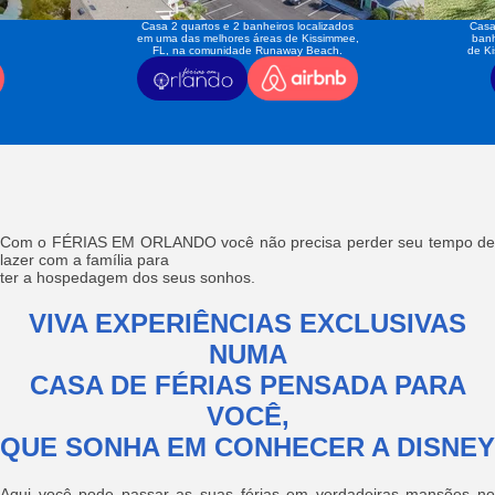
Casa 2 quartos e 2 banheiros localizados
Casa
em uma das melhores áreas de Kissimmee,
banh
FL, na comunidade Runaway Beach.
de K
Com o FÉRIAS EM ORLANDO você não precisa perder seu tempo de
lazer com a família para
ter a hospedagem dos seus sonhos.
VIVA EXPERIÊNCIAS EXCLUSIVAS
NUMA
CASA DE FÉRIAS PENSADA PARA
VOCÊ,
QUE SONHA EM CONHECER A DISNEY
Aqui você pode passar as suas férias em verdadeiras mansões no