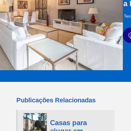
a
Tem
Publicações Relacionadas
Casas para
alugar em