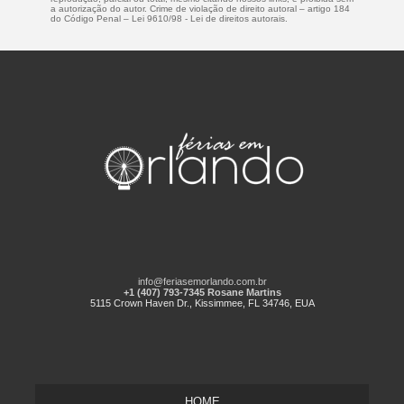
a autorização do autor. Crime de violação de direito autoral – artigo 184
do Código Penal –
Lei 9610/98 - Lei de direitos autorais
.
info@feriasemorlando.com.br
+1 (407) 793-7345 Rosane Martins
5115 Crown Haven Dr., Kissimmee, FL 34746, EUA
HOME