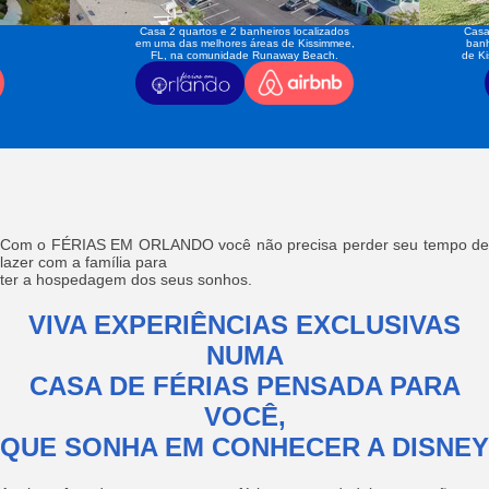
Casa 2 quartos e 2 banheiros localizados
Casa
em uma das melhores áreas de Kissimmee,
banh
FL, na comunidade Runaway Beach.
de K
Com o FÉRIAS EM ORLANDO você não precisa perder seu tempo de
lazer com a família para
ter a hospedagem dos seus sonhos.
VIVA EXPERIÊNCIAS EXCLUSIVAS
NUMA
CASA DE FÉRIAS PENSADA PARA
VOCÊ,
QUE SONHA EM CONHECER A DISNEY