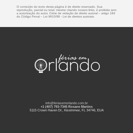
O conteúdo do texto desta página é de direito reservado. Sua
reprodução, parcial ou total, mesmo citando nossos links, é proibida sem
a autorização do autor. Crime de violação de direito autoral – artigo 184
do Código Penal –
Lei 9610/98 - Lei de direitos autorais
.
info@feriasemorlando.com.br
+1 (407) 793-7345 Rosane Martins
5115 Crown Haven Dr., Kissimmee, FL 34746, EUA