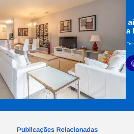
a
a
Tem
Publicações Relacionadas