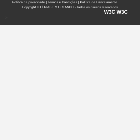
Política de privacidade |
Termos e Condições | Política de Cancelamento
Copyright © FÉRIAS EM ORLANDO - Todos os direitos reservados
W3C
W3C
>