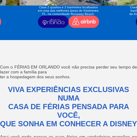
Casa 2 quartos e 2 banheiros localizados
Casa
em uma das melhores áreas de Kissimmee,
banh
FL, na comunidade Runaway Beach.
de K
Com o FÉRIAS EM ORLANDO você não precisa perder seu tempo de
lazer com a família para
ter a hospedagem dos seus sonhos.
VIVA EXPERIÊNCIAS EXCLUSIVAS
NUMA
CASA DE FÉRIAS PENSADA PARA
VOCÊ,
QUE SONHA EM CONHECER A DISNEY
Aqui você pode passar as suas férias em verdadeiras mansões no