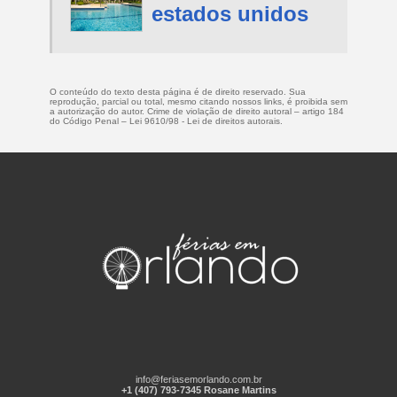
estados unidos
O conteúdo do texto desta página é de direito reservado. Sua
reprodução, parcial ou total, mesmo citando nossos links, é proibida sem
a autorização do autor. Crime de violação de direito autoral – artigo 184
do Código Penal –
Lei 9610/98 - Lei de direitos autorais
.
info@feriasemorlando.com.br
+1 (407) 793-7345 Rosane Martins