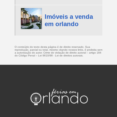
Imóveis a venda
em orlando
O conteúdo do texto desta página é de direito reservado. Sua
reprodução, parcial ou total, mesmo citando nossos links, é proibida sem
a autorização do autor. Crime de violação de direito autoral – artigo 184
do Código Penal –
Lei 9610/98 - Lei de direitos autorais
.