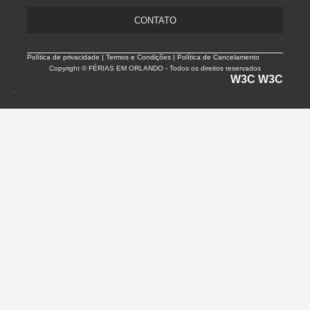
CONTATO
Política de privacidade |
Termos e Condições | Política de Cancelamento
Copyright © FÉRIAS EM ORLANDO - Todos os direitos reservados
W3C
W3C
>