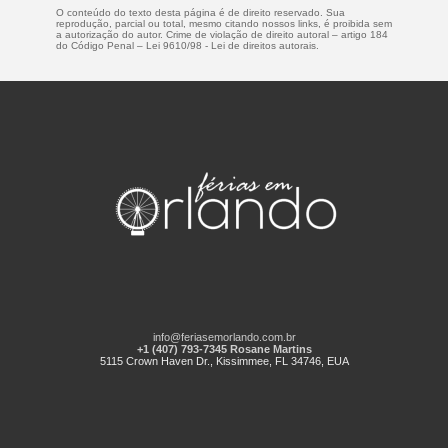
O conteúdo do texto desta página é de direito reservado. Sua
reprodução, parcial ou total, mesmo citando nossos links, é proibida sem
a autorização do autor. Crime de violação de direito autoral – artigo 184
do Código Penal –
Lei 9610/98 - Lei de direitos autorais
.
info@feriasemorlando.com.br
+1 (407) 793-7345 Rosane Martins
5115 Crown Haven Dr., Kissimmee, FL 34746, EUA