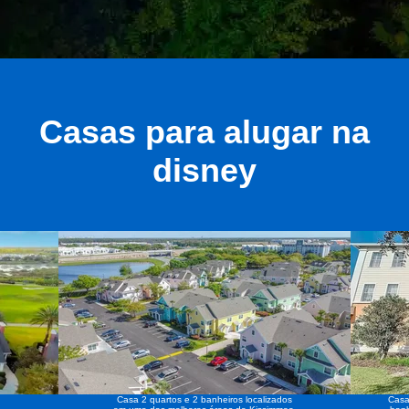
Casas para alugar na
disney
Casa 2 quartos e 2 banheiros localizados
Casa