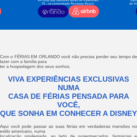
em uma das melhores áreas de Kissimmee,
banh
FL, na comunidade Runaway Beach.
de K
Com o FÉRIAS EM ORLANDO você não precisa perder seu tempo de
lazer com a família para
ter a hospedagem dos seus sonhos.
VIVA EXPERIÊNCIAS EXCLUSIVAS
NUMA
CASA DE FÉRIAS PENSADA PARA
VOCÊ,
QUE SONHA EM CONHECER A DISNEY
Aqui você pode passar as suas férias em verdadeiras mansões no
estilo americano, numa
localização privilegiada, ao lado de supermercados, farmácias e