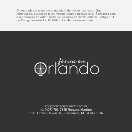
O conteúdo do texto desta página é de direito reservado. Sua
reprodução, parcial ou total, mesmo citando nossos links, é proibida sem
a autorização do autor. Crime de violação de direito autoral – artigo 184
do Código Penal –
Lei 9610/98 - Lei de direitos autorais
.
info@feriasemorlando.com.br
+1 (407) 793-7345 Rosane Martins
5115 Crown Haven Dr., Kissimmee, FL 34746, EUA