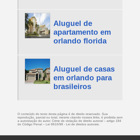
Aluguel de
apartamento em
orlando florida
Aluguel de casas
em orlando para
brasileiros
O conteúdo do texto desta página é de direito reservado. Sua
reprodução, parcial ou total, mesmo citando nossos links, é proibida sem
a autorização do autor. Crime de violação de direito autoral – artigo 184
do Código Penal –
Lei 9610/98 - Lei de direitos autorais
.