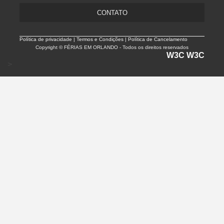
CONTATO
Política de privacidade |
Termos e Condições | Política de Cancelamento
Copyright © FÉRIAS EM ORLANDO - Todos os direitos reservados
W3C
W3C
>