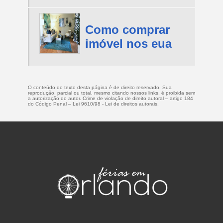
Como comprar
imóvel nos eua
O conteúdo do texto desta página é de direito reservado. Sua
reprodução, parcial ou total, mesmo citando nossos links, é proibida sem
a autorização do autor. Crime de violação de direito autoral – artigo 184
do Código Penal –
Lei 9610/98 - Lei de direitos autorais
.