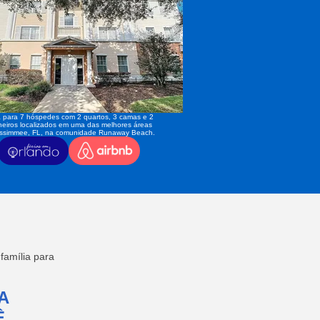
 para 7 hóspedes com 2 quartos, 3 camas e 2
eiros localizados em uma das melhores áreas
issimmee, FL, na comunidade Runaway Beach.
amília para
A
,