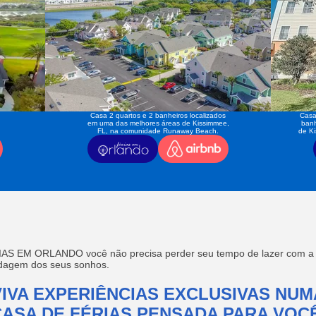
Casa 2 quartos e 2 banheiros localizados
Casa
em uma das melhores áreas de Kissimmee,
banh
FL, na comunidade Runaway Beach.
de K
AS EM ORLANDO você não precisa perder seu tempo de lazer com a f
edagem dos seus sonhos.
VIVA EXPERIÊNCIAS EXCLUSIVAS NUM
CASA DE FÉRIAS PENSADA PARA VOCÊ