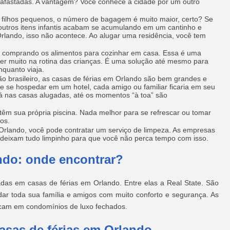
 afastadas. A vantagem? Você conhece a cidade por um outro
 filhos pequenos, o número de bagagem é muito maior, certo? Se
e outros itens infantis acabam se acumulando em um cantinho e
rlando, isso não acontece. Ao alugar uma residência, você tem
é comprando os alimentos para cozinhar em casa. Essa é uma
er muito na rotina das crianças. É uma solução até mesmo para
nquanto viaja.
ão brasileiro, as casas de férias em Orlando são bem grandes e
e se hospedar em um hotel, cada amigo ou familiar ficaria em seu
Já nas casas alugadas, até os momentos “à toa” são
têm sua própria piscina. Nada melhor para se refrescar ou tomar
os.
 Orlando, você pode contratar um serviço de limpeza. As empresas
 deixam tudo limpinho para que você não perca tempo com isso.
ndo: onde encontrar?
das em casas de férias em Orlando. Entre elas a Real State. São
ar toda sua família e amigos com muito conforto e segurança. As
ficam em condomínios de luxo fechados.
asas de férias em Orlando