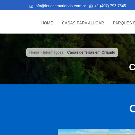
info@feriasemorlando.com.br
+1 (407) 793-7345
HOME
CASAS PARA ALUGAR
PARQUES 
Home
»
Informações
»
Casas de férias em Orlando
C
C