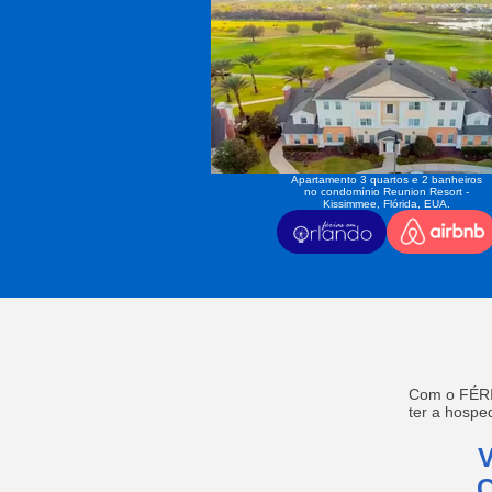
Apartamento 3 quartos e 2 banheiros
no condomínio Reunion Resort -
Kissimmee, Flórida, EUA.
Com o FÉRI
ter a hosp