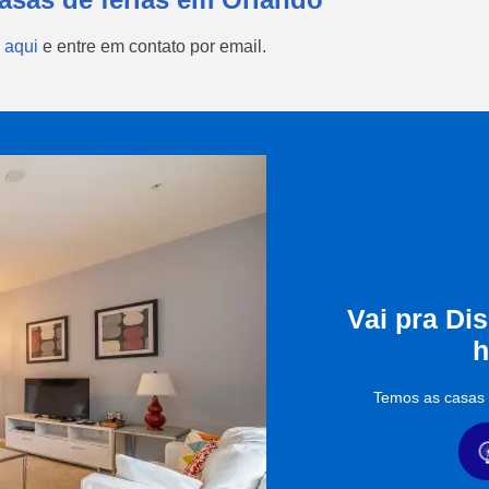
 aqui
e entre em contato por email.
Vai pra Di
h
Temos as casas d