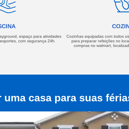
SCINA
COZI
layground, espaço para atividades
Cozinhas equipadas com todos os 
e esportes, com segurança 24h.
para preparar refeições no local
compras no walmart, localiza
r uma casa para suas féri