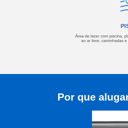
PI
Área de lazer com piscina, p
ao ar livre, caminhadas 
Por que aluga