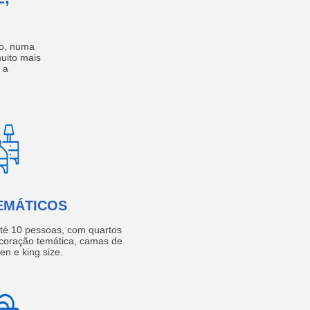
no, numa
muito mais
 a
EMÁTICOS
té 10 pessoas, com quartos
coração temática, camas de
een e king size.