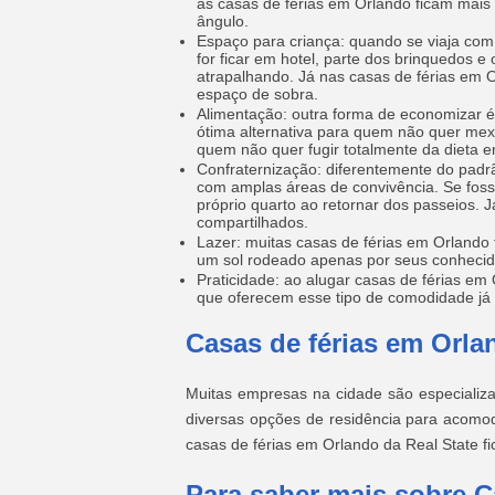
as casas de férias em Orlando ficam mais
ângulo.
Espaço para criança: quando se viaja com
for ficar em hotel, parte dos brinquedos 
atrapalhando. Já nas casas de férias em O
espaço de sobra.
Alimentação: outra forma de economizar 
ótima alternativa para quem não quer mex
quem não quer fugir totalmente da dieta e
Confraternização: diferentemente do padr
com amplas áreas de convivência. Se foss
próprio quarto ao retornar dos passeios. 
compartilhados.
Lazer: muitas casas de férias em Orlando 
um sol rodeado apenas por seus conhecid
Praticidade: ao alugar casas de férias em
que oferecem esse tipo de comodidade já
Casas de férias em Orla
Muitas empresas na cidade são especializa
diversas opções de residência para acomod
casas de férias em Orlando da Real State 
Para saber mais sobre C