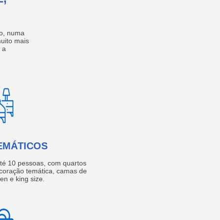
no, numa
muito mais
 a
EMÁTICOS
té 10 pessoas, com quartos
coração temática, camas de
een e king size.