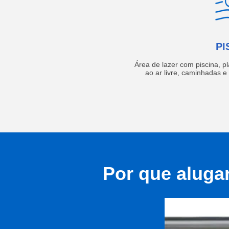
PI
Área de lazer com piscina, p
ao ar livre, caminhadas 
Por que aluga