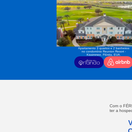
Apartamento 3 quartos e 2 banheiros
no condomínio Reunion Resort -
Kissimmee, Flórida, EUA.
Com o FÉRI
ter a hosp