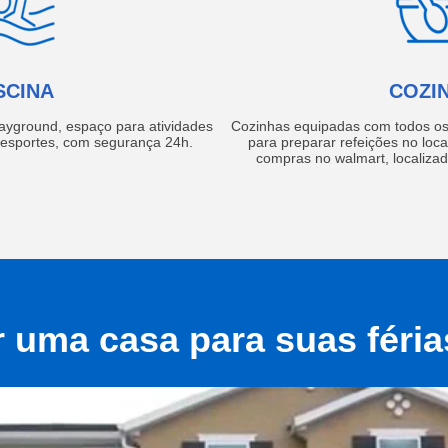
SCINA
COZI
layground, espaço para atividades
Cozinhas equipadas com todos os 
e esportes, com segurança 24h.
para preparar refeições no local
compras no walmart, localiza
r uma casa para suas féri