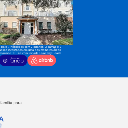
 para 7 hóspedes com 2 quartos, 3 camas e 2
eiros localizados em uma das melhores áreas
issimmee, FL, na comunidade Runaway Beach.
amília para
A
,