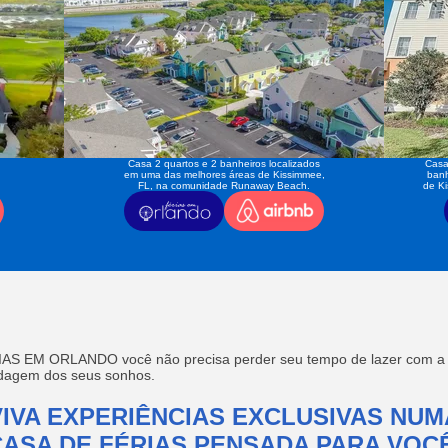
Casa 2 quartos e 2 banheiros localizados
Casa
em uma das melhores áreas de Kissimmee,
banh
FL, na comunidade Runaway Beach.
de K
AS EM ORLANDO você não precisa perder seu tempo de lazer com a f
edagem dos seus sonhos.
VIVA EXPERIÊNCIAS EXCLUSIVAS NUM
CASA DE FÉRIAS PENSADA PARA VOCÊ