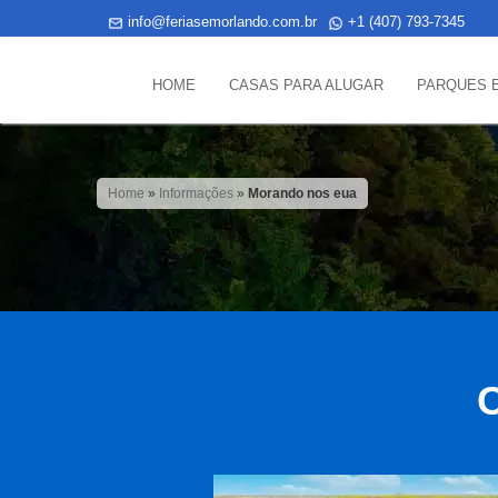
info@feriasemorlando.com.br
+1 (407) 793-7345
HOME
CASAS PARA ALUGAR
PARQUES 
Home
»
Informações
»
Morando nos eua
C