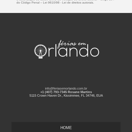
do Código Penal –
Lei 9610/98 - Lei de direitos autorais
.
info@feriasemorlando.com.br
+1 (407) 793-7345 Rosane Martins
5115 Crown Haven Dr., Kissimmee, FL 34746, EUA
HOME