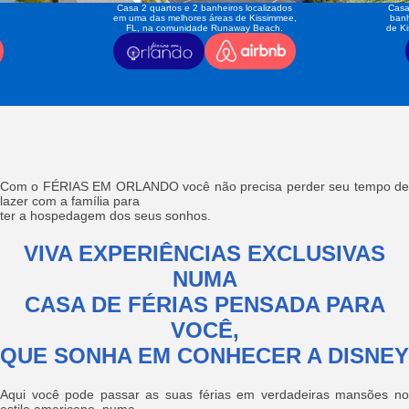
Casa 2 quartos e 2 banheiros localizados
Casa
em uma das melhores áreas de Kissimmee,
banh
FL, na comunidade Runaway Beach.
de K
Com o FÉRIAS EM ORLANDO você não precisa perder seu tempo de
lazer com a família para
ter a hospedagem dos seus sonhos.
VIVA EXPERIÊNCIAS EXCLUSIVAS
NUMA
CASA DE FÉRIAS PENSADA PARA
VOCÊ,
QUE SONHA EM CONHECER A DISNEY
Aqui você pode passar as suas férias em verdadeiras mansões no