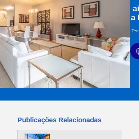
a
a
Tem
Publicações Relacionadas