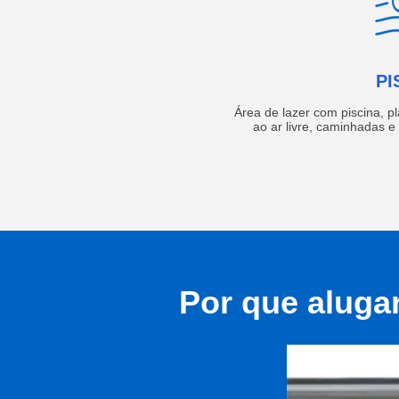
PI
Área de lazer com piscina, p
ao ar livre, caminhadas 
Por que aluga