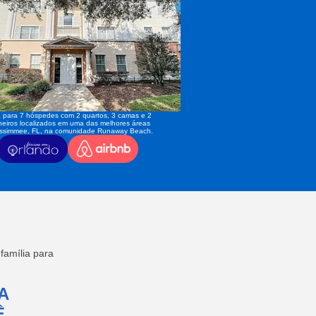
 para 7 hóspedes com 2 quartos, 3 camas e 2
eiros localizados em uma das melhores áreas
issimmee, FL, na comunidade Runaway Beach.
amília para
A
,