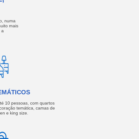
no, numa
muito mais
 a
EMÁTICOS
té 10 pessoas, com quartos
coração temática, camas de
een e king size.