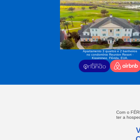
Apartamento 3 quartos e 2 banheiros
no condomínio Reunion Resort -
Kissimmee, Flórida, EUA.
Com o FÉRI
ter a hosp