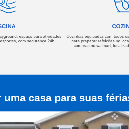
SCINA
COZI
layground, espaço para atividades
Cozinhas equipadas com todos os 
e esportes, com segurança 24h.
para preparar refeições no local
compras no walmart, localiza
r uma casa para suas féri