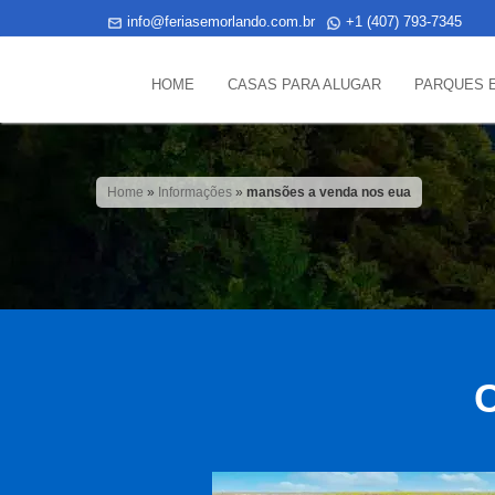
info@feriasemorlando.com.br
+1 (407) 793-7345
HOME
CASAS PARA ALUGAR
PARQUES 
Home
»
Informações
»
mansões a venda nos eua
C