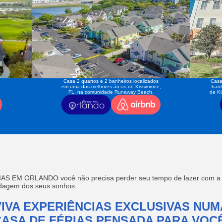
Casa 2 quartos e 2 banheiros localizados
Casa
em uma das melhores áreas de Kissimmee,
banh
FL, na comunidade Runaway Beach.
de K
AS EM ORLANDO você não precisa perder seu tempo de lazer com a f
edagem dos seus sonhos.
VIVA EXPERIÊNCIAS EXCLUSIVAS NUM
CASA DE FÉRIAS PENSADA PARA VOCÊ